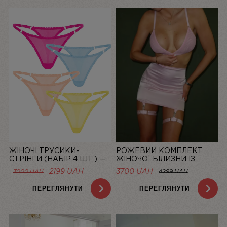
ЖІНОЧІ ТРУСИКИ-
РОЖЕВИЙ КОМПЛЕКТ
СТРІНГИ (НАБІР 4 ШТ.) —
ЖІНОЧОЇ БІЛИЗНИ ІЗ
СІТКА “LA DOLCE VITA”
СІТОЧКИ ЗІ СПІДНИЦЕЮ
ОРИГІНАЛЬНА
ПОТОЧНА
2199
UAH
3700 UAH
3000
UAH
4299 UAH
BASIC PINK | LINIYA
ЦІНА:
ЦІНА:
3000 UAH.
2199 UAH.
ПЕРЕГЛЯНУТИ
ПЕРЕГЛЯНУТИ