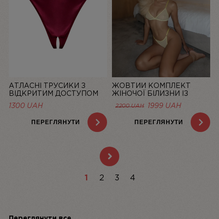
АТЛАСНІ ТРУСИКИ З
ЖОВТИЙ КОМПЛЕКТ
ВІДКРИТИМ ДОСТУПОМ
ЖІНОЧОЇ БІЛИЗНИ ІЗ
MISTIC, БОРДОВІ | LINIYA
СІТОЧКИ BASIC LEMON |
1300
UAH
1999
UAH
2200
UAH
LINIYA
ПЕРЕГЛЯНУТИ
ПЕРЕГЛЯНУТИ
1
2
3
4
Переглянути все