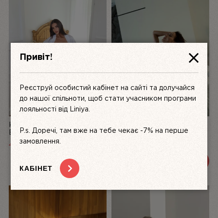
Привіт!
Реєструй особистий кабінет на сайті та долучайся
до нашої спільноти, щоб стати учасником програми
лояльності від Liniya.
КОМПЛЕКТ ЖІНОЧОЇ
БІЛИЙ КОМПЛЕКТ
P.s. Доречі, там вже на тебе чекає -7% на перше
БІЛИЗНИ З АТЛАСУ ТА
ЖІНОЧОЇ БІЛИЗНИ З
МЕРЕЖИВА LA PERLE,
МЕРЕЖИВА DÉSIR FATAL |
замовлення.
4999
UAH
3200 UAH
3600 UAH
БІЛИЙ | LINIYA
LINIYA
ПЕРЕГЛЯНУТИ
ПЕРЕГЛЯНУТИ
КАБІНЕТ