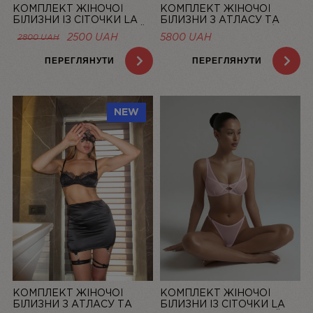
КОМПЛЕКТ ЖІНОЧОЇ
КОМПЛЕКТ ЖІНОЧОЇ
БІЛИЗНИ ІЗ СІТОЧКИ LA
БІЛИЗНИ З АТЛАСУ ТА
DOLCE VITA ЛОСОСЕВИЙ |
МЕРЕЖИВА “LA ROSÉE” ЗІ
ОРИГІНАЛЬНА
ПОТОЧНА
2500
UAH
5800
UAH
2800
UAH
LINIYA
СПІДНИЦЕЮ — LINIYA
ЦІНА:
ЦІНА:
2800 UAH.
2500 UAH.
ПЕРЕГЛЯНУТИ
ПЕРЕГЛЯНУТИ
NEW
КОМПЛЕКТ ЖІНОЧОЇ
КОМПЛЕКТ ЖІНОЧОЇ
БІЛИЗНИ З АТЛАСУ ТА
БІЛИЗНИ ІЗ СІТОЧКИ LA