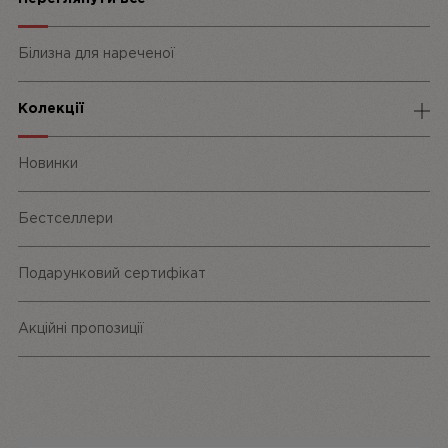
Білизна для нареченої
Колекції
Спідня білизна
Новинки
Трусики
Бестселлери
Одяг та аксесуари
Подарунковий сертифікат
Акційні пропозиції