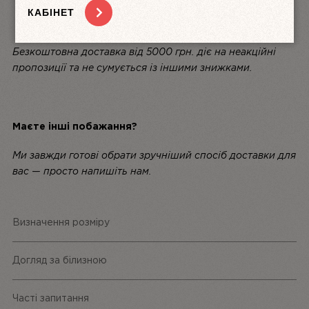
КАБІНЕТ
Термін доставки — за умовами логістичної компанії.
Безкоштовна доставка від 5000 грн. діє на неакційні
пропозиції та не сумується із іншими знижками.
Маєте інші побажання?
Ми завжди готові обрати зручніший спосіб доставки для
вас — просто напишіть нам.
Визначення розміру
Догляд за білизною
Часті запитання