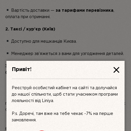
Вартість доставки —
за тарифами перевізника
,
оплата при отриманні.
2. Таксі / кур’єр (Київ)
Доступно для мешканців Києва.
Менеджер зв’яжеться з вами для узгодження деталей.
3. Meest Express / Укрпошта / Нова Пошта
Привіт!
(міжнародна доставка)
Доставляємо майже у всі країни світу.
Реєструй особистий кабінет на сайті та долучайся
до нашої спільноти, щоб стати учасником програми
Вартість доставки залежить від ваги та країни
лояльності від Liniya.
призначення — сплачується перед відправкою на рахунок
ФОП.
P.s. Доречі, там вже на тебе чекає -7% на перше
замовлення.
Можливі додаткові
митні збори
згідно законодавства
вашої країни.