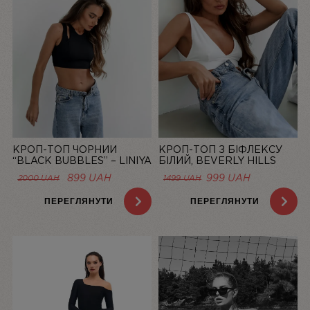
КРОП-ТОП ЧОРНИЙ
КРОП-ТОП З БІФЛЕКСУ
“BLACK BUBBLES” – LINIYA
БІЛИЙ, BEVERLY HILLS
90210 — LINIYA
ОРИГІНАЛЬНА
ПОТОЧНА
899
UAH
999
UAH
2000
UAH
1499
UAH
ЦІНА:
ЦІНА:
2000 UAH.
899 UAH.
ПЕРЕГЛЯНУТИ
ПЕРЕГЛЯНУТИ