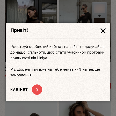
Привіт!
Реєструй особистий кабінет на сайті та долучайся
до нашої спільноти, щоб стати учасником програми
лояльності від Liniya.
БОДІ З БІФЛЕКСУ #004
БОДІ З БІФЛЕКСУ #005
P.s. Доречі, там вже на тебе чекає -7% на перше
ЧОРНИЙ, URBAN ALLURE
ЧОРНИЙ, URBAN ALLURE |
— LINIYA
LINIYA
замовлення.
3199
UAH
2000
UAH
ПЕРЕГЛЯНУТИ
ПЕРЕГЛЯНУТИ
КАБІНЕТ