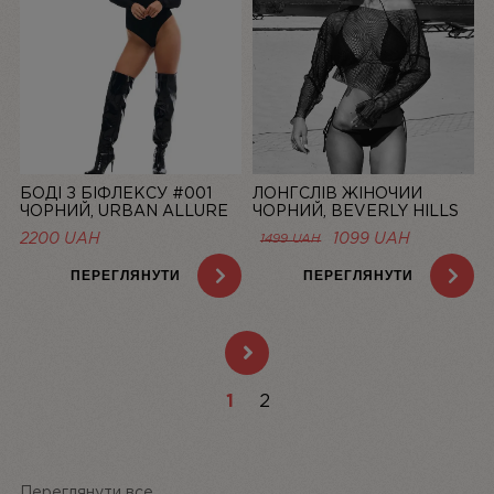
БОДІ З БІФЛЕКСУ #001
ЛОНГСЛІВ ЖІНОЧИЙ
ЧОРНИЙ, URBAN ALLURE
ЧОРНИЙ, BEVERLY HILLS
— LINIYA
90210 — LINIYA
ОРИГІНАЛЬНА
ПОТОЧНА
2200
UAH
1099
UAH
1499
UAH
ЦІНА:
ЦІНА:
1499 UAH.
1099 UAH.
ПЕРЕГЛЯНУТИ
ПЕРЕГЛЯНУТИ
1
2
Переглянути все