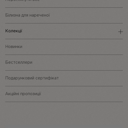
Білизна для нареченої
Колекції
Спідня білизна
Новинки
Трусики
Бестселлери
Одяг та аксесуари
Подарунковий сертифікат
Акційні пропозиції