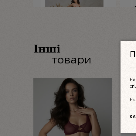
Інші
П
товари
Ре
сп
P.
КА