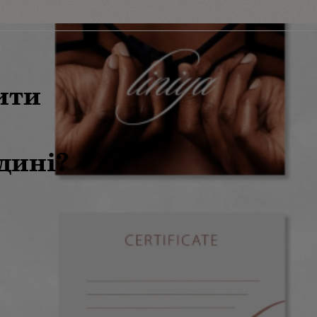
ити
дині?