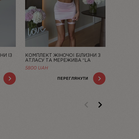
НИ ІЗ
КОМПЛЕКТ ЖІНОЧОЇ БІЛИЗНИ З
КОМПЛЕКТ
АТЛАСУ ТА МЕРЕЖИВА “LA
АТЛАСУ Т
ROSÉE” ЗІ СПІДНИЦЕЮ — LINIYA
ЗІ СПІДНИ
НА
5800
UAH
5800
UAH
AH.
ПЕРЕГЛЯНУТИ
Previous
Next