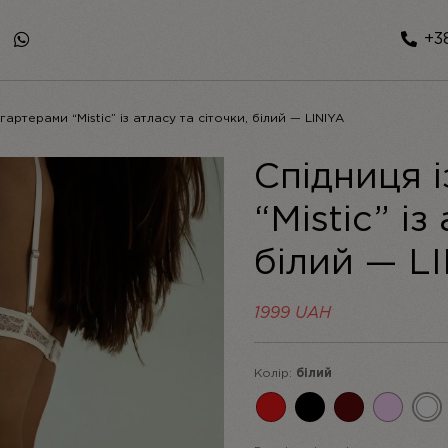
+38
 гартерами “Mistic” із атласу та сіточки, білий — LINIYA
Спідниця 
“Mistic” із
білий — L
1999
UAH
Колір:
білий