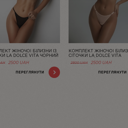
ЕКТ ЖІНОЧОЇ БІЛИЗНИ ІЗ
КОМПЛЕКТ ЖІНОЧОЇ БІЛИЗ
КИ LA DOLCE VITA ЧОРНИЙ
СІТОЧКИ LA DOLCE VITA
A
ЛОСОСЕВИЙ | LINIYA
ОРИГІНАЛЬНА
ПОТОЧНА
ОРИГІНАЛЬНА
ПОТОЧ
2500
UAH
2500
UAH
UAH
2800
UAH
ЦІНА:
ЦІНА:
ЦІНА:
ЦІНА:
2800 UAH.
2500 UAH.
2800 UAH.
2500 U
ПЕРЕГЛЯНУТИ
ПЕРЕГЛЯНУТИ