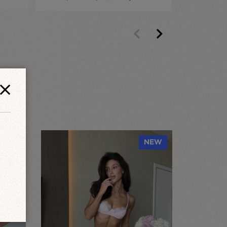
 перший відгук!
Previous
Next
NEW