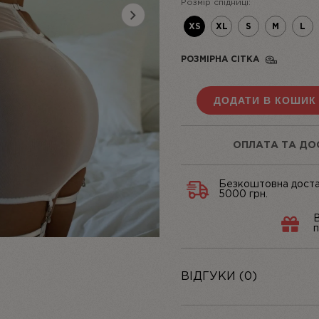
Розмір спідниці:
Next
XS
XL
S
M
L
РОЗМІРНА СІТКА
ДОДАТИ В КОШИК
ОПЛАТА ТА ДО
Безкоштовна доста
5000 грн.
В
п
ВІДГУКИ (0)
Додати відгук