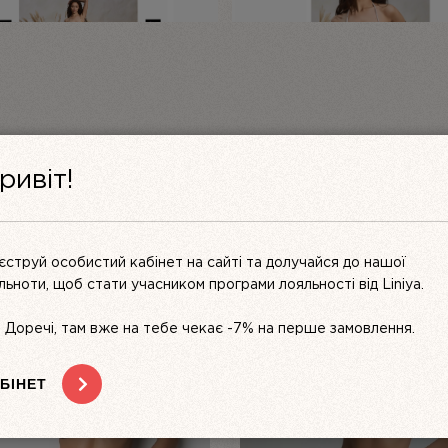
Відгуків ще немає. Залиште
ривіт!
єструй особистий кабінет на сайті та долучайся до нашої
ільноти, щоб стати учасником програми лояльності від Liniya.
s. Доречі, там вже на тебе чекає -7% на перше замовлення.
БІНЕТ