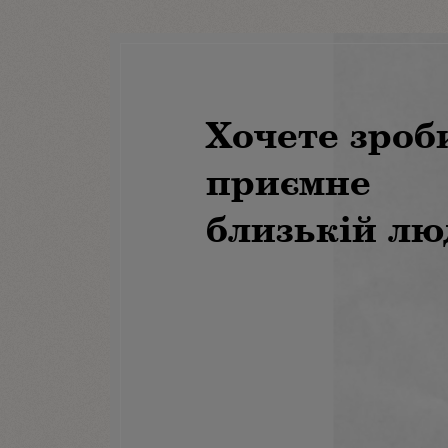
Хочете зроб
приємне
близькій лю