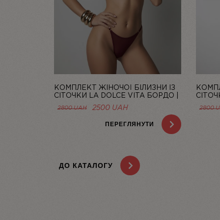
КОМПЛЕКТ ЖІНОЧОЇ БІЛИЗНИ ІЗ
КОМПЛ
СІТОЧКИ LA DOLCE VITA БОРДО |
СІТОЧ
LINIYA
| LINIY
ОРИГІНАЛЬНА
ПОТОЧНА
2500
UAH
2800
UAH
2800
ЦІНА:
ЦІНА:
2800 UAH.
2500 UAH.
ПЕРЕГЛЯНУТИ
ДО КАТАЛОГУ