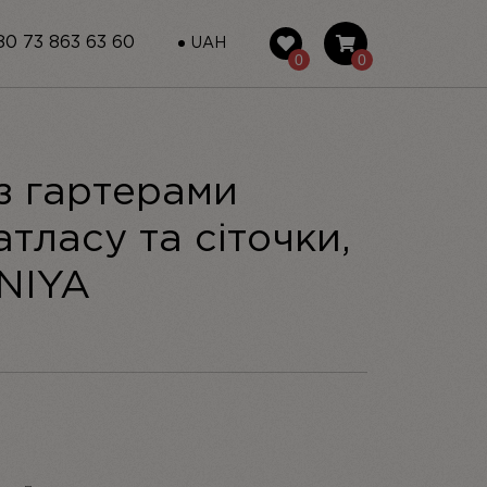
0 73 863 63 60
UAH
0
0
із гартерами
 атласу та сіточки,
INIYA