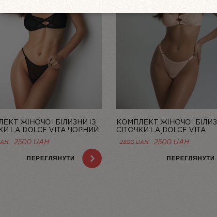
ЕКТ ЖІНОЧОЇ БІЛИЗНИ ІЗ
КОМПЛЕКТ ЖІНОЧОЇ БІЛИЗ
КИ LA DOLCE VITA ЧОРНИЙ
СІТОЧКИ LA DOLCE VITA
A
ЛОСОСЕВИЙ | LINIYA
ОРИГІНАЛЬНА
ПОТОЧНА
ОРИГІНАЛЬНА
ПОТОЧ
2500
UAH
2500
UAH
UAH
2800
UAH
ЦІНА:
ЦІНА:
ЦІНА:
ЦІНА:
2800 UAH.
2500 UAH.
2800 UAH.
2500 U
ПЕРЕГЛЯНУТИ
ПЕРЕГЛЯНУТИ