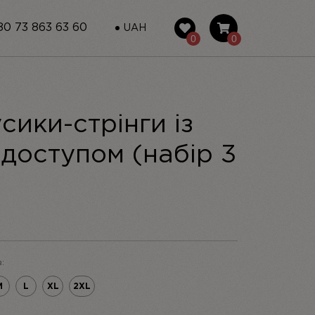
0 73 863 63 60
UAH
0
0
сики-стрінги із
 доступом (набір 3
ЬНА
ОТОЧНА
ІНА:
499 UAH.
:
M
L
XL
2XL