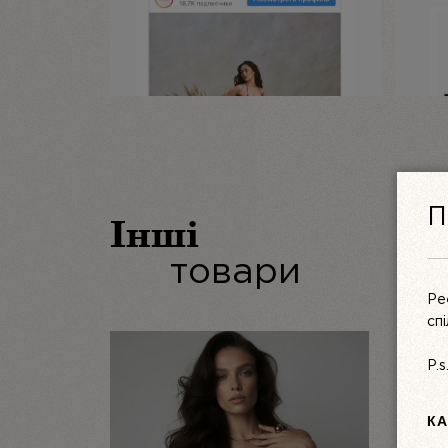
П
Інші
товари
Ре
сп
P.
КА