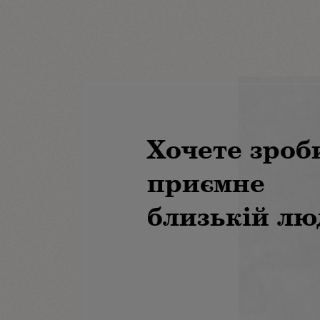
Хочете зроб
приємне
близькій лю