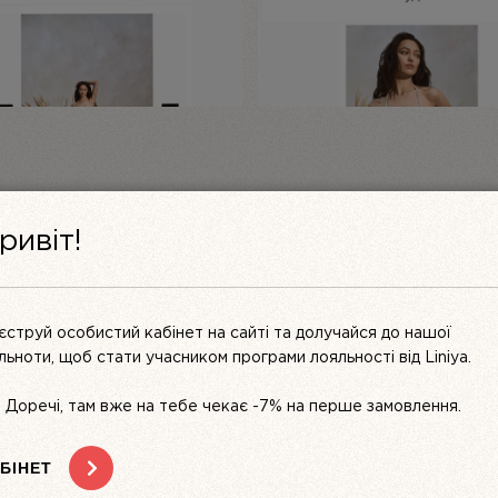
ДОДАТИ ВІДГУК
Відгуків ще немає. Залиште
ривіт!
єструй особистий кабінет на сайті та долучайся до нашої
ільноти, щоб стати учасником програми лояльності від Liniya.
s. Доречі, там вже на тебе чекає -7% на перше замовлення.
БІНЕТ