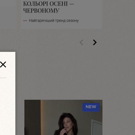
 перший відгук!
Previous
Next
NEW