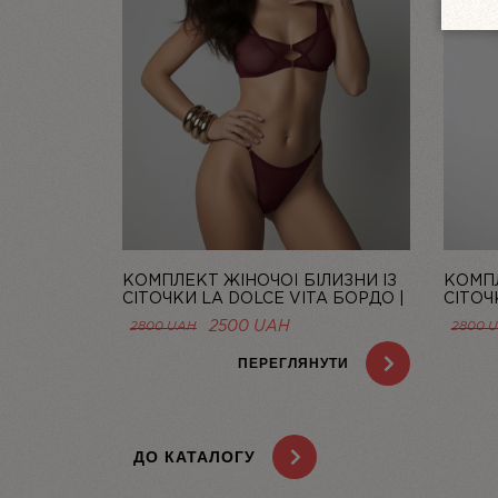
КОМПЛЕКТ ЖІНОЧОЇ БІЛИЗНИ ІЗ
КОМПЛ
СІТОЧКИ LA DOLCE VITA БОРДО |
СІТОЧ
LINIYA
| LINIY
ОРИГІНАЛЬНА
ПОТОЧНА
2500
UAH
2800
UAH
2800
ЦІНА:
ЦІНА:
2800 UAH.
2500 UAH.
ПЕРЕГЛЯНУТИ
ДО КАТАЛОГУ