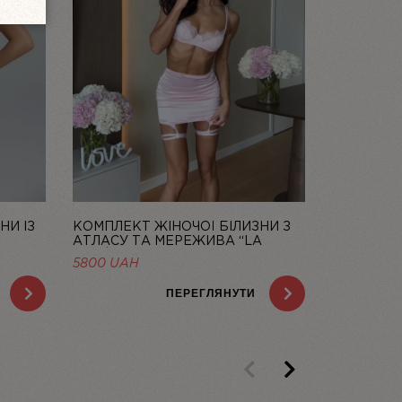
НИ ІЗ
КОМПЛЕКТ ЖІНОЧОЇ БІЛИЗНИ З
КОМПЛЕКТ
АТЛАСУ ТА МЕРЕЖИВА “LA
АТЛАСУ Т
ROSÉE” ЗІ СПІДНИЦЕЮ — LINIYA
ЗІ СПІДНИ
НА
5800
UAH
5800
UAH
AH.
ПЕРЕГЛЯНУТИ
Previous
Next