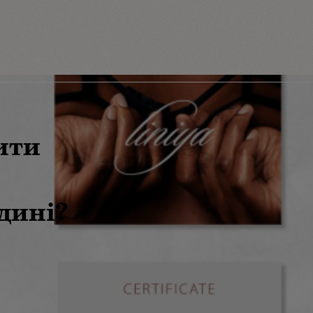
ити
дині?