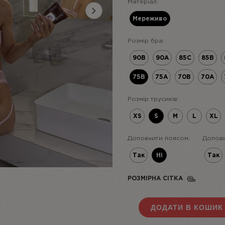
Матеріал:
Next
Мереживо
Розмір бра:
90B
90A
85C
85B
75B
75A
70В
70А
Розмір трусиків:
XS
S
M
L
XL
Доповнити поясом:
Доповн
Так
Ні
Так
РОЗМІРНА СІТКА
ДОДАТИ В КОШИК