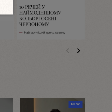
 перший відгук!
Previous
Next
NEW