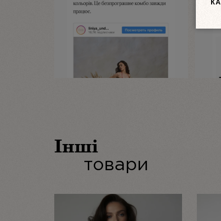
КА
Інші
товари