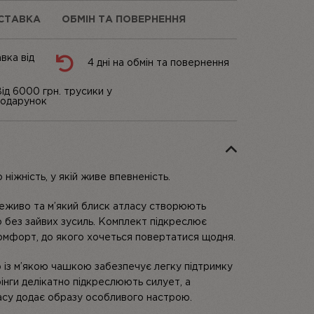
СТАВКА
ОБМІН ТА ПОВЕРНЕННЯ
вка від
4 дні на обмін та повернення
ід 6000 грн. трусики у
одарунок
ніжність, у якій живе впевненість.
еживо та м’який блиск атласу створюють
о без зайвих зусиль. Комплект підкреслює
омфорт, до якого хочеться повертатися щодня.
із м’якою чашкою забезпечує легку підтримку
інги делікатно підкреслюють силует, а
асу додає образу особливого настрою.