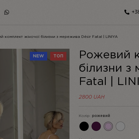
+38
 комплект жіночої білизни з мережива Désir Fatal | LINIYA
Рожевий к
NEW
ТОП
білизни з
Fatal | LIN
2800
UAH
Колір:
рожевий