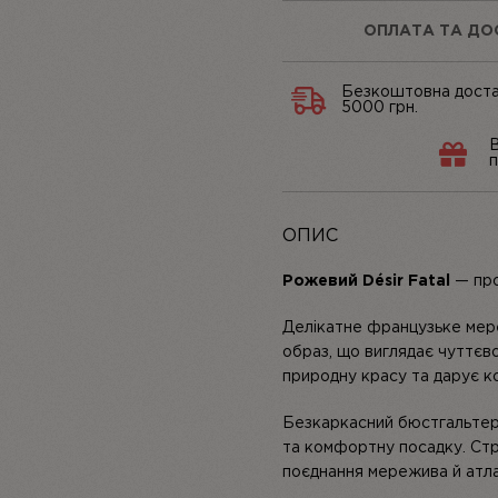
ОПЛАТА ТА ДО
Безкоштовна доста
5000 грн.
В
п
ОПИС
Рожевий Désir Fatal
— про 
Делікатне французьке мер
образ, що виглядає чуттєв
природну красу та дарує к
Безкаркасний бюстгальтер 
та комфортну посадку. Стр
поєднання мережива й атл