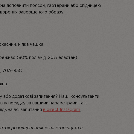
на доповнити поясом, гартерами або спідницею
 створення завершеного образу.
ркасний, м’яка чашка
реживо (80% поліамід, 20% еластан)
L, 70A–85C
аїна
у або додаткові запитання? Наші консультанти
льну посадку за вашими параметрами та із
ідь на всі запитання
в direct Instagram
,
нток розміщені нижче на сторінці та в