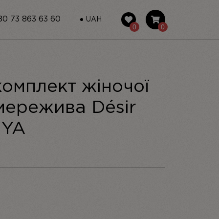
0 73 863 63 60
UAH
0
0
омплект жіночої
 мережива Désir
IYA