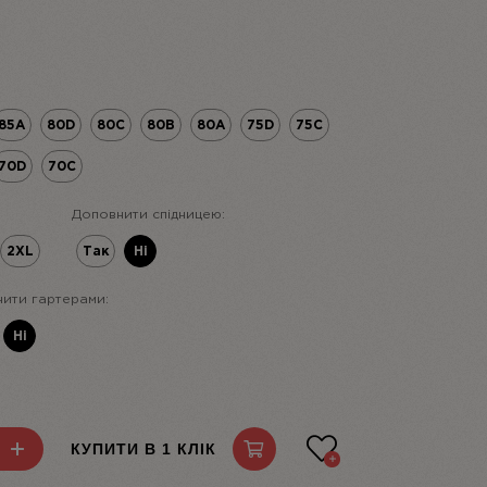
85A
80D
80C
80B
80A
75D
75C
70D
70C
Доповнити спідницею:
2XL
Так
Ні
ити гартерами:
Ні
КУПИТИ В 1 КЛІК