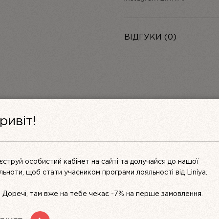
ВІДГУКИ (0)
Додати відгук
ривіт!
 в медіа
єструй особистий кабінет на сайті та долучайся до нашої
ільноти, щоб стати учасником програми лояльності від Liniya.
s. Доречі, там вже на тебе чекає -7% на перше замовлення.