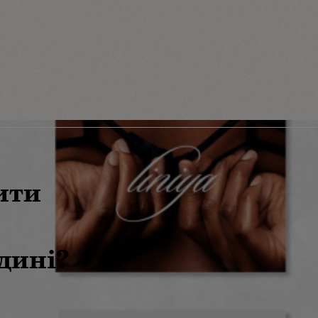
ити
дині?