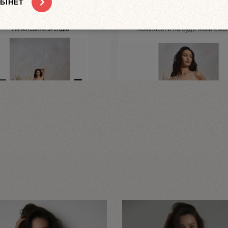
БІНЕТ
ДОДАТИ ВІДГУК
Відгуків ще немає. Залиште