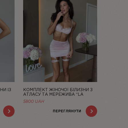
НИ ІЗ
КОМПЛЕКТ ЖІНОЧОЇ БІЛИЗНИ З
КОМПЛЕКТ
АТЛАСУ ТА МЕРЕЖИВА “LA
АТЛАСУ Т
ROSÉE” ЗІ СПІДНИЦЕЮ — LINIYA
ЗІ СПІДНИ
НА
5800
UAH
5800
UAH
AH.
ПЕРЕГЛЯНУТИ