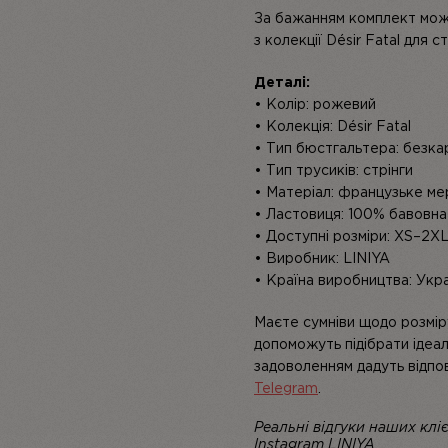
За бажанням комплект мож
з колекції Désir Fatal для
Деталі:
• Колір: рожевий
• Колекція: Désir Fatal
• Тип бюстгальтера: безка
• Тип трусиків: стрінги
• Матеріал: французьке ме
• Ластовиця: 100% бавовна
• Доступні розміри: XS–2X
• Виробник: LINIYA
• Країна виробництва: Укр
Маєте сумніви щодо розмір
допоможуть підібрати ідеа
задоволенням дадуть відпов
Telegram
.
Реальні відгуки наших кліє
Instagram LINIYA.