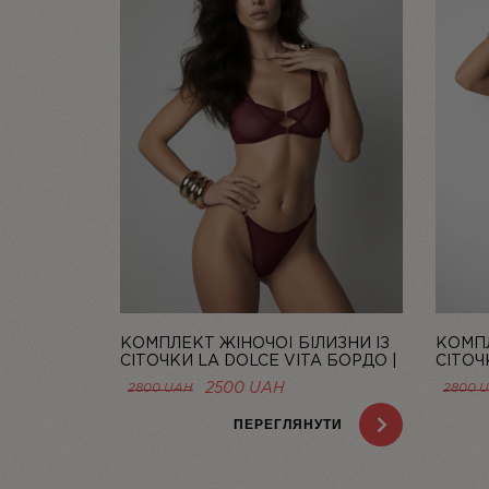
КОМПЛЕКТ ЖІНОЧОЇ БІЛИЗНИ ІЗ
КОМПЛ
СІТОЧКИ LA DOLCE VITA БОРДО |
СІТОЧ
LINIYA
| LINIY
ОРИГІНАЛЬНА
ПОТОЧНА
2500
UAH
2800
UAH
2800
ЦІНА:
ЦІНА:
2800 UAH.
2500 UAH.
ПЕРЕГЛЯНУТИ