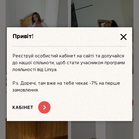
Привіт!
Реєструй особистий кабінет на сайті та долучайся
до нашої спільноти, щоб стати учасником програми
лояльності від Liniya.
КОМПЛЕКТ ЖІНОЧОЇ
БІЛИЙ КОМПЛЕКТ
P.s. Доречі, там вже на тебе чекає -7% на перше
БІЛИЗНИ З АТЛАСУ ТА
ЖІНОЧОЇ БІЛИЗНИ З
МЕРЕЖИВА LA PERLE,
МЕРЕЖИВА DÉSIR FATAL |
замовлення.
4999
UAH
3200 UAH
3600 UAH
БІЛИЙ | LINIYA
LINIYA
ПЕРЕГЛЯНУТИ
ПЕРЕГЛЯНУТИ
КАБІНЕТ