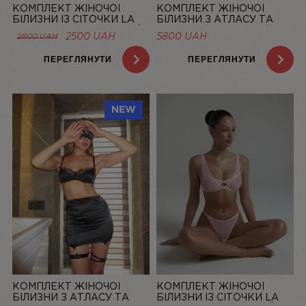
КОМПЛЕКТ ЖІНОЧОЇ
КОМПЛЕКТ ЖІНОЧОЇ
БІЛИЗНИ ІЗ СІТОЧКИ LA
БІЛИЗНИ З АТЛАСУ ТА
DOLCE VITA ЛОСОСЕВИЙ |
МЕРЕЖИВА “LA ROSÉE” ЗІ
ОРИГІНАЛЬНА
ПОТОЧНА
2500
UAH
5800
UAH
2800
UAH
LINIYA
СПІДНИЦЕЮ — LINIYA
ЦІНА:
ЦІНА:
2800 UAH.
2500 UAH.
ПЕРЕГЛЯНУТИ
ПЕРЕГЛЯНУТИ
NEW
КОМПЛЕКТ ЖІНОЧОЇ
КОМПЛЕКТ ЖІНОЧОЇ
БІЛИЗНИ З АТЛАСУ ТА
БІЛИЗНИ ІЗ СІТОЧКИ LA