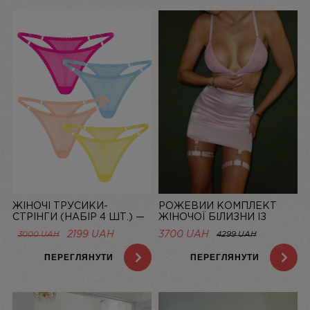
ЖІНОЧІ ТРУСИКИ-
РОЖЕВИЙ КОМПЛЕКТ
СТРІНГИ (НАБІР 4 ШТ.) —
ЖІНОЧОЇ БІЛИЗНИ ІЗ
СІТКА “LA DOLCE VITA”
СІТОЧКИ ЗІ СПІДНИЦЕЮ
ОРИГІНАЛЬНА
ПОТОЧНА
2199
UAH
3700 UAH
3000
UAH
4299 UAH
BASIC PINK | LINIYA
ЦІНА:
ЦІНА:
3000 UAH.
2199 UAH.
ПЕРЕГЛЯНУТИ
ПЕРЕГЛЯНУТИ