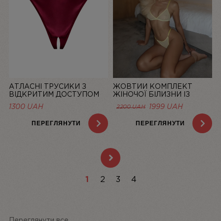
АТЛАСНІ ТРУСИКИ З
ЖОВТИЙ КОМПЛЕКТ
ВІДКРИТИМ ДОСТУПОМ
ЖІНОЧОЇ БІЛИЗНИ ІЗ
MISTIC, БОРДОВІ | LINIYA
СІТОЧКИ BASIC LEMON |
1300
UAH
1999
UAH
2200
UAH
LINIYA
ПЕРЕГЛЯНУТИ
ПЕРЕГЛЯНУТИ
1
2
3
4
Переглянути все