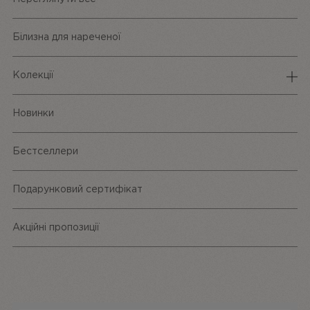
Білизна для нареченої
Колекції
Спідня білизна
Новинки
Трусики
Бестселлери
Одяг та аксесуари
Подарунковий сертифікат
Акційні пропозиції