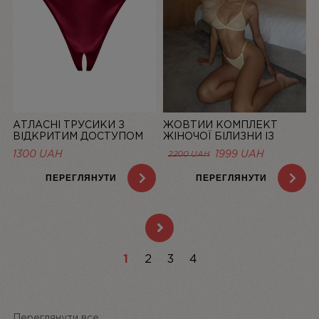
АТЛАСНІ ТРУСИКИ З
ЖОВТИЙ КОМПЛЕКТ
ВІДКРИТИМ ДОСТУПОМ
ЖІНОЧОЇ БІЛИЗНИ ІЗ
MISTIC, БОРДОВІ | LINIYA
СІТОЧКИ BASIC LEMON |
1300
UAH
1999
UAH
2200
UAH
LINIYA
ПЕРЕГЛЯНУТИ
ПЕРЕГЛЯНУТИ
1
2
3
4
Переглянути все