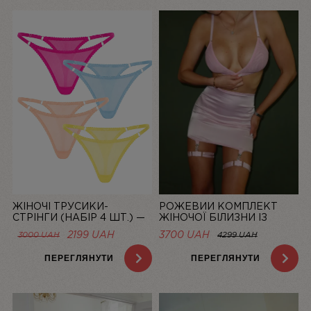
ЖІНОЧІ ТРУСИКИ-
РОЖЕВИЙ КОМПЛЕКТ
СТРІНГИ (НАБІР 4 ШТ.) —
ЖІНОЧОЇ БІЛИЗНИ ІЗ
СІТКА “LA DOLCE VITA”
СІТОЧКИ ЗІ СПІДНИЦЕЮ
ОРИГІНАЛЬНА
ПОТОЧНА
2199
UAH
3700 UAH
3000
UAH
4299 UAH
BASIC PINK | LINIYA
ЦІНА:
ЦІНА:
3000 UAH.
2199 UAH.
ПЕРЕГЛЯНУТИ
ПЕРЕГЛЯНУТИ