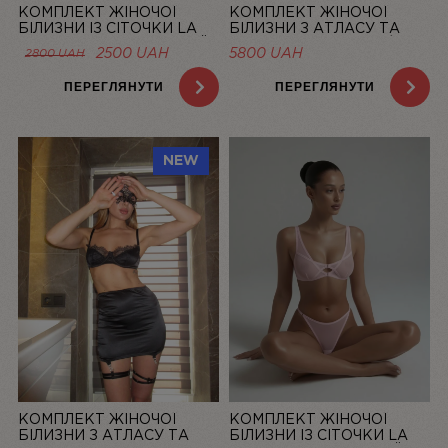
КОМПЛЕКТ ЖІНОЧОЇ
КОМПЛЕКТ ЖІНОЧОЇ
БІЛИЗНИ ІЗ СІТОЧКИ LA
БІЛИЗНИ З АТЛАСУ ТА
DOLCE VITA ЛОСОСЕВИЙ |
МЕРЕЖИВА “LA ROSÉE” ЗІ
ОРИГІНАЛЬНА
ПОТОЧНА
2500
UAH
5800
UAH
2800
UAH
LINIYA
СПІДНИЦЕЮ — LINIYA
ЦІНА:
ЦІНА:
2800 UAH.
2500 UAH.
ПЕРЕГЛЯНУТИ
ПЕРЕГЛЯНУТИ
NEW
КОМПЛЕКТ ЖІНОЧОЇ
КОМПЛЕКТ ЖІНОЧОЇ
БІЛИЗНИ З АТЛАСУ ТА
БІЛИЗНИ ІЗ СІТОЧКИ LA