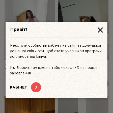
Привіт!
Реєструй особистий кабінет на сайті та долучайся
до нашої спільноти, щоб стати учасником програми
лояльності від Liniya.
КОМПЛЕКТ ЖІНОЧОЇ
БІЛИЙ КОМПЛЕКТ
P.s. Доречі, там вже на тебе чекає -7% на перше
БІЛИЗНИ З АТЛАСУ ТА
ЖІНОЧОЇ БІЛИЗНИ З
МЕРЕЖИВА LA PERLE,
МЕРЕЖИВА DÉSIR FATAL |
замовлення.
4999
UAH
3200 UAH
3600 UAH
БІЛИЙ | LINIYA
LINIYA
ПЕРЕГЛЯНУТИ
ПЕРЕГЛЯНУТИ
КАБІНЕТ