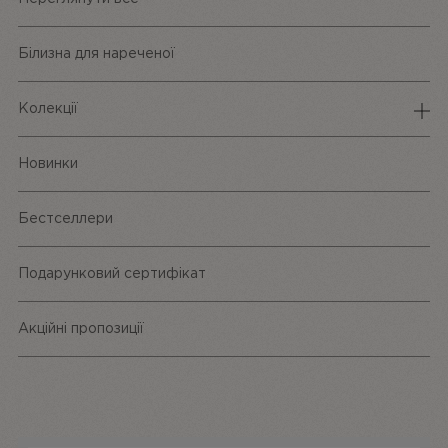
Білизна для нареченої
Колекції
Спідня білизна
Новинки
Трусики
Бестселлери
Одяг та аксесуари
Подарунковий сертифікат
Акційні пропозиції