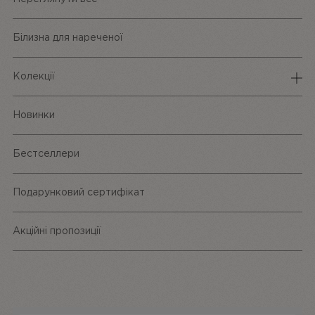
Білизна для нареченої
Колекції
Спідня білизна
Новинки
Трусики
Бестселлери
Одяг та аксесуари
Подарунковий сертифікат
Акційні пропозиції