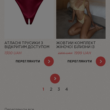
АТЛАСНІ ТРУСИКИ З
ЖОВТИЙ КОМПЛЕКТ
ВІДКРИТИМ ДОСТУПОМ
ЖІНОЧОЇ БІЛИЗНИ ІЗ
MISTIC, БОРДОВІ | LINIYA
СІТОЧКИ BASIC LEMON |
1300
UAH
1999
UAH
2200
UAH
LINIYA
ПЕРЕГЛЯНУТИ
ПЕРЕГЛЯНУТИ
1
2
3
4
Переглянути все