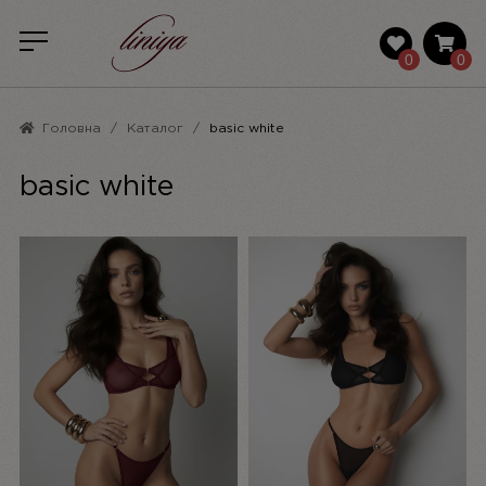
0
0
Головна
Каталог
basic white
basic white