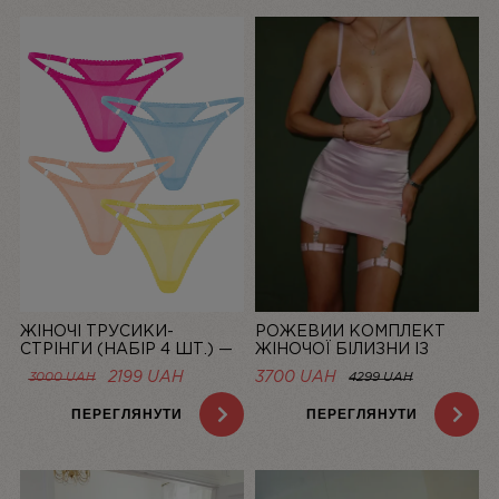
ЖІНОЧІ ТРУСИКИ-
РОЖЕВИЙ КОМПЛЕКТ
СТРІНГИ (НАБІР 4 ШТ.) —
ЖІНОЧОЇ БІЛИЗНИ ІЗ
СІТКА “LA DOLCE VITA”
СІТОЧКИ ЗІ СПІДНИЦЕЮ
ОРИГІНАЛЬНА
ПОТОЧНА
2199
UAH
3700 UAH
3000
UAH
4299 UAH
BASIC PINK | LINIYA
ЦІНА:
ЦІНА:
3000 UAH.
2199 UAH.
ПЕРЕГЛЯНУТИ
ПЕРЕГЛЯНУТИ