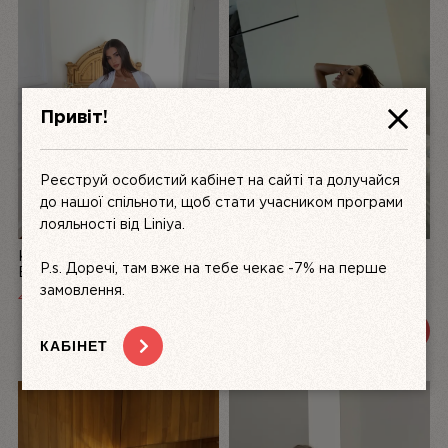
Привіт!
Реєструй особистий кабінет на сайті та долучайся
до нашої спільноти, щоб стати учасником програми
лояльності від Liniya.
КОМПЛЕКТ ЖІНОЧОЇ
БІЛИЙ КОМПЛЕКТ
P.s. Доречі, там вже на тебе чекає -7% на перше
БІЛИЗНИ З АТЛАСУ ТА
ЖІНОЧОЇ БІЛИЗНИ З
МЕРЕЖИВА LA PERLE,
МЕРЕЖИВА DÉSIR FATAL |
замовлення.
4999
UAH
3200 UAH
3600 UAH
БІЛИЙ | LINIYA
LINIYA
ПЕРЕГЛЯНУТИ
ПЕРЕГЛЯНУТИ
КАБІНЕТ