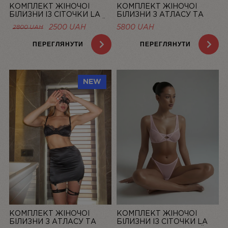
КОМПЛЕКТ ЖІНОЧОЇ
КОМПЛЕКТ ЖІНОЧОЇ
БІЛИЗНИ ІЗ СІТОЧКИ LA
БІЛИЗНИ З АТЛАСУ ТА
DOLCE VITA ЛОСОСЕВИЙ |
МЕРЕЖИВА “LA ROSÉE” ЗІ
ОРИГІНАЛЬНА
ПОТОЧНА
2500
UAH
5800
UAH
2800
UAH
LINIYA
СПІДНИЦЕЮ — LINIYA
ЦІНА:
ЦІНА:
2800 UAH.
2500 UAH.
ПЕРЕГЛЯНУТИ
ПЕРЕГЛЯНУТИ
NEW
КОМПЛЕКТ ЖІНОЧОЇ
КОМПЛЕКТ ЖІНОЧОЇ
БІЛИЗНИ З АТЛАСУ ТА
БІЛИЗНИ ІЗ СІТОЧКИ LA