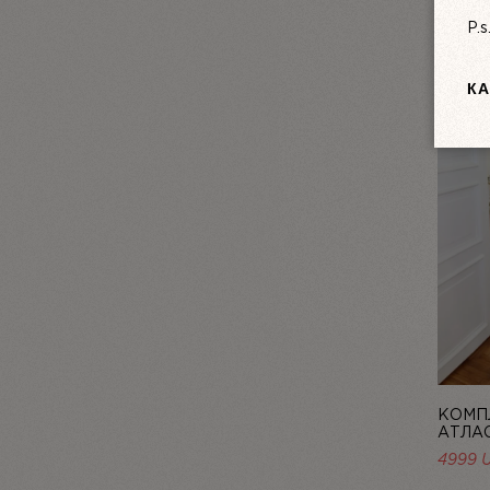
P.
КА
КОМПЛ
АТЛА
PERLE,
4999