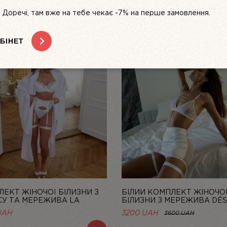
s. Доречі, там вже на тебе чекає -7% на перше замовлення.
БІНЕТ
ЕКТ ЖІНОЧОЇ БІЛИЗНИ З
БІЛИЙ КОМПЛЕКТ ЖІНОЧО
СУ ТА МЕРЕЖИВА LA
БІЛИЗНИ З МЕРЕЖИВА DÉS
 БІЛИЙ | LINIYA
FATAL | LINIYA
UAH
3200 UAH
3600 UAH