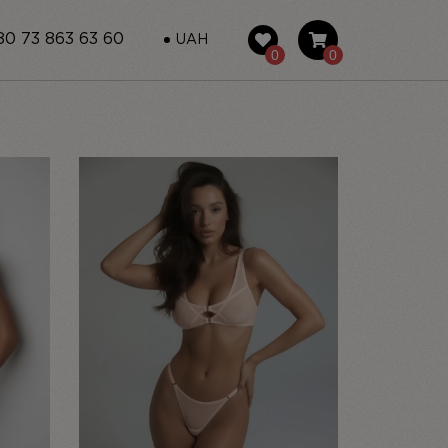
0 73 863 63 60
UAH
0
0