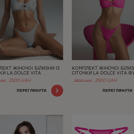
ЕКТ ЖІНОЧОЇ БІЛИЗНИ ІЗ
КОМПЛЕКТ ЖІНОЧОЇ БІЛИЗ
КИ LA DOLCE VITA
СІТОЧКИ LA DOLCE VITA ФУ
ТНИЙ | LINIYA
LINIYA
ОРИГІНАЛЬНА
ПОТОЧНА
ОРИГІНАЛЬНА
ПОТОЧ
2500
UAH
2500
UAH
UAH
2800
UAH
ЦІНА:
ЦІНА:
ЦІНА:
ЦІНА:
2800 UAH.
2500 UAH.
2800 UAH.
2500 U
ПЕРЕГЛЯНУТИ
ПЕРЕГЛЯНУТИ