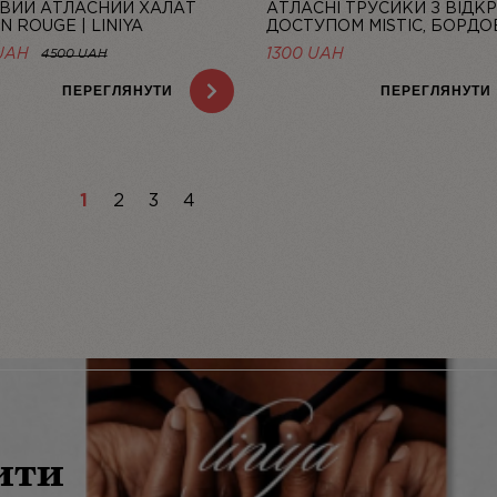
ВИЙ АТЛАСНИЙ ХАЛАТ
АТЛАСНІ ТРУСИКИ З ВІДК
N ROUGE | LINIYA
ДОСТУПОМ MISTIC, БОРДОВ
LINIYA
UAH
1300
UAH
4500 UAH
ПЕРЕГЛЯНУТИ
ПЕРЕГЛЯНУТИ
1
2
3
4
ити