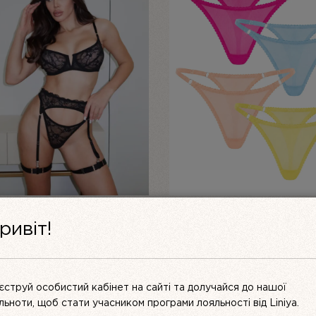
ЕКТ ЖІНОЧОЇ БІЛИЗНИ З
ЖІНОЧІ ТРУСИКИ-СТРІНГИ
ривіт!
ЖИВА ЧОРНИЙ MUSE |
(НАБІР 4 ШТ.) — СІТКА “LA
VITA”
ОРИГІНАЛЬНА
ПОТОЧ
UAH
2199
UAH
3850 UAH
3000
UAH
ЦІНА:
ЦІНА:
3000 UAH.
2199 UA
ПЕРЕГЛЯНУТИ
ПЕРЕГЛЯНУТИ
єструй особистий кабінет на сайті та долучайся до нашої
ільноти, щоб стати учасником програми лояльності від Liniya.