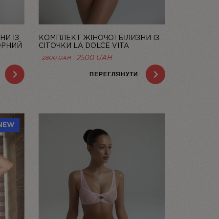
НИ ІЗ
КОМПЛЕКТ ЖІНОЧОЇ БІЛИЗНИ ІЗ
ОРНИЙ
СІТОЧКИ LA DOLCE VITA
ЛОСОСЕВИЙ | LINIYA
НА
ОРИГІНАЛЬНА
ПОТОЧНА
2500
UAH
2800
UAH
ЦІНА:
ЦІНА:
AH.
2800 UAH.
2500 UAH.
ПЕРЕГЛЯНУТИ
NEW