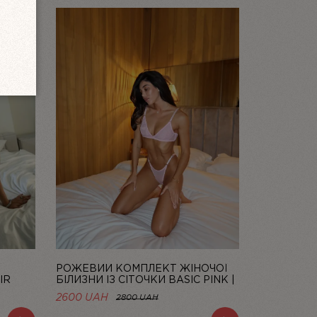
Ї
РОЖЕВИЙ КОМПЛЕКТ ЖІНОЧОЇ
IR
БІЛИЗНИ ІЗ СІТОЧКИ BASIC PINK |
LINIYA
2600 UAH
2800 UAH