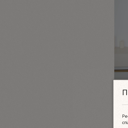
КОМПЛ
П
МЕРЕ
LINIYA
3550 
Ре
сп