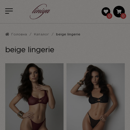
0
0
Головна
Каталог
beige lingerie
beige lingerie