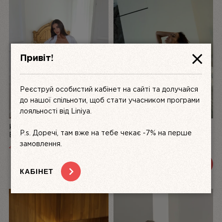
Привіт!
Реєструй особистий кабінет на сайті та долучайся
до нашої спільноти, щоб стати учасником програми
лояльності від Liniya.
КОМПЛЕКТ ЖІНОЧОЇ
БІЛИЙ КОМПЛЕКТ
P.s. Доречі, там вже на тебе чекає -7% на перше
БІЛИЗНИ З АТЛАСУ ТА
ЖІНОЧОЇ БІЛИЗНИ З
МЕРЕЖИВА LA PERLE,
МЕРЕЖИВА DÉSIR FATAL |
замовлення.
4999
UAH
3200 UAH
3600 UAH
БІЛИЙ | LINIYA
LINIYA
ПЕРЕГЛЯНУТИ
ПЕРЕГЛЯНУТИ
КАБІНЕТ