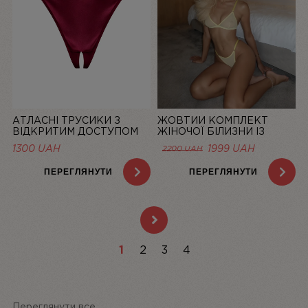
АТЛАСНІ ТРУСИКИ З
ЖОВТИЙ КОМПЛЕКТ
ВІДКРИТИМ ДОСТУПОМ
ЖІНОЧОЇ БІЛИЗНИ ІЗ
MISTIC, БОРДОВІ | LINIYA
СІТОЧКИ BASIC LEMON |
1300
UAH
1999
UAH
2200
UAH
LINIYA
ПЕРЕГЛЯНУТИ
ПЕРЕГЛЯНУТИ
1
2
3
4
Переглянути все