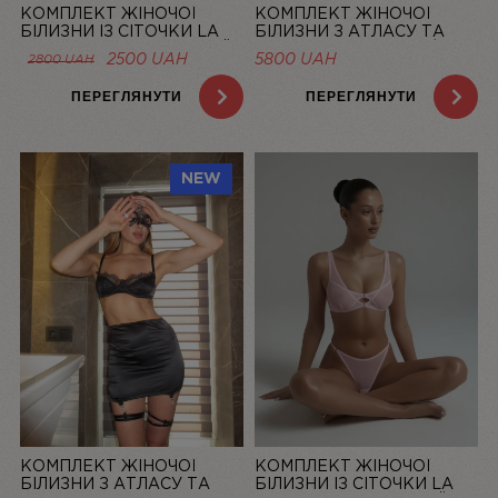
КОМПЛЕКТ ЖІНОЧОЇ
КОМПЛЕКТ ЖІНОЧОЇ
БІЛИЗНИ ІЗ СІТОЧКИ LA
БІЛИЗНИ З АТЛАСУ ТА
DOLCE VITA ЛОСОСЕВИЙ |
МЕРЕЖИВА “LA ROSÉE” ЗІ
ОРИГІНАЛЬНА
ПОТОЧНА
2500
UAH
5800
UAH
2800
UAH
LINIYA
СПІДНИЦЕЮ — LINIYA
ЦІНА:
ЦІНА:
2800 UAH.
2500 UAH.
ПЕРЕГЛЯНУТИ
ПЕРЕГЛЯНУТИ
NEW
КОМПЛЕКТ ЖІНОЧОЇ
КОМПЛЕКТ ЖІНОЧОЇ
БІЛИЗНИ З АТЛАСУ ТА
БІЛИЗНИ ІЗ СІТОЧКИ LA