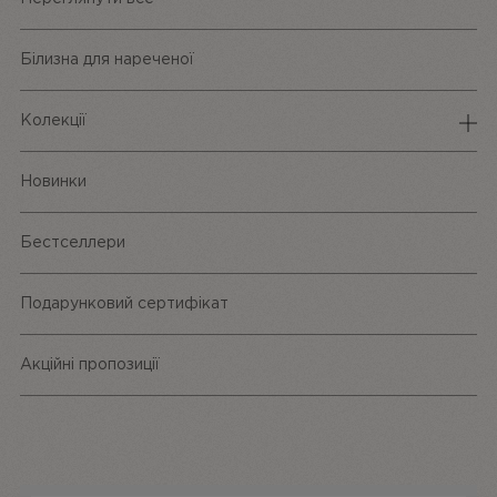
Білизна для нареченої
Колекції
Спідня білизна
Новинки
Трусики
Бестселлери
Одяг та аксесуари
Подарунковий сертифікат
Акційні пропозиції