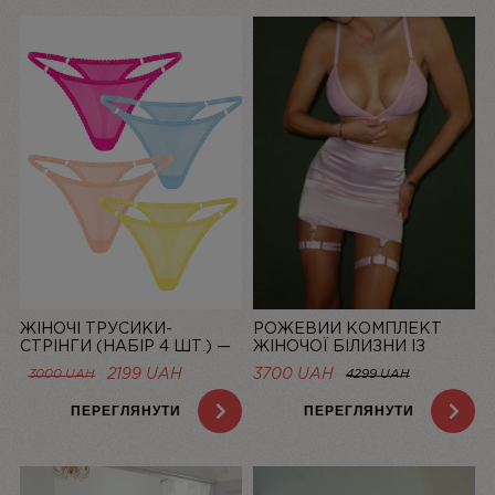
ЖІНОЧІ ТРУСИКИ-
РОЖЕВИЙ КОМПЛЕКТ
СТРІНГИ (НАБІР 4 ШТ.) —
ЖІНОЧОЇ БІЛИЗНИ ІЗ
СІТКА “LA DOLCE VITA”
СІТОЧКИ ЗІ СПІДНИЦЕЮ
ОРИГІНАЛЬНА
ПОТОЧНА
2199
UAH
3700 UAH
3000
UAH
4299 UAH
BASIC PINK | LINIYA
ЦІНА:
ЦІНА:
3000 UAH.
2199 UAH.
ПЕРЕГЛЯНУТИ
ПЕРЕГЛЯНУТИ