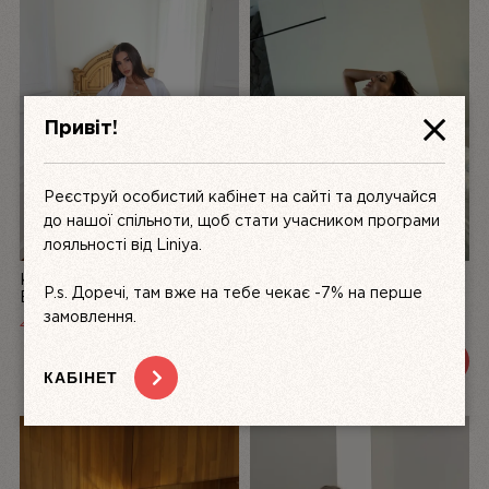
Привіт!
Реєструй особистий кабінет на сайті та долучайся
до нашої спільноти, щоб стати учасником програми
лояльності від Liniya.
КОМПЛЕКТ ЖІНОЧОЇ
БІЛИЙ КОМПЛЕКТ
P.s. Доречі, там вже на тебе чекає -7% на перше
БІЛИЗНИ З АТЛАСУ ТА
ЖІНОЧОЇ БІЛИЗНИ З
МЕРЕЖИВА LA PERLE,
МЕРЕЖИВА DÉSIR FATAL |
замовлення.
4999
UAH
3200 UAH
3600 UAH
БІЛИЙ | LINIYA
LINIYA
ПЕРЕГЛЯНУТИ
ПЕРЕГЛЯНУТИ
КАБІНЕТ