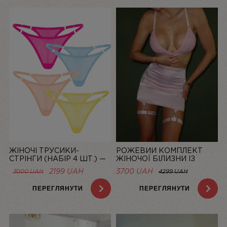
ЖІНОЧІ ТРУСИКИ-
РОЖЕВИЙ КОМПЛЕКТ
СТРІНГИ (НАБІР 4 ШТ.) —
ЖІНОЧОЇ БІЛИЗНИ ІЗ
СІТКА “LA DOLCE VITA”
СІТОЧКИ ЗІ СПІДНИЦЕЮ
ОРИГІНАЛЬНА
ПОТОЧНА
2199
UAH
3700 UAH
3000
UAH
4299 UAH
BASIC PINK | LINIYA
ЦІНА:
ЦІНА:
3000 UAH.
2199 UAH.
ПЕРЕГЛЯНУТИ
ПЕРЕГЛЯНУТИ