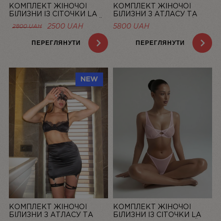
КОМПЛЕКТ ЖІНОЧОЇ
КОМПЛЕКТ ЖІНОЧОЇ
БІЛИЗНИ ІЗ СІТОЧКИ LA
БІЛИЗНИ З АТЛАСУ ТА
DOLCE VITA ЛОСОСЕВИЙ |
МЕРЕЖИВА “LA ROSÉE” ЗІ
ОРИГІНАЛЬНА
ПОТОЧНА
2500
UAH
5800
UAH
2800
UAH
LINIYA
СПІДНИЦЕЮ — LINIYA
ЦІНА:
ЦІНА:
2800 UAH.
2500 UAH.
ПЕРЕГЛЯНУТИ
ПЕРЕГЛЯНУТИ
NEW
КОМПЛЕКТ ЖІНОЧОЇ
КОМПЛЕКТ ЖІНОЧОЇ
БІЛИЗНИ З АТЛАСУ ТА
БІЛИЗНИ ІЗ СІТОЧКИ LA