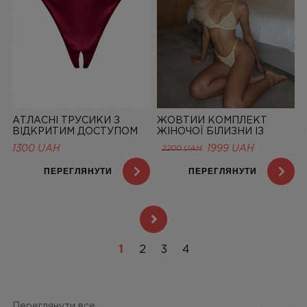
АТЛАСНІ ТРУСИКИ З
ЖОВТИЙ КОМПЛЕКТ
ВІДКРИТИМ ДОСТУПОМ
ЖІНОЧОЇ БІЛИЗНИ ІЗ
MISTIC, БОРДОВІ | LINIYA
СІТОЧКИ BASIC LEMON |
1300
UAH
1999
UAH
2200
UAH
LINIYA
ПЕРЕГЛЯНУТИ
ПЕРЕГЛЯНУТИ
1
2
3
4
Переглянути все