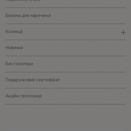
Білизна для нареченої
Колекції
Спідня білизна
Новинки
Трусики
Бестселлери
Одяг та аксесуари
Подарунковий сертифікат
Акційні пропозиції