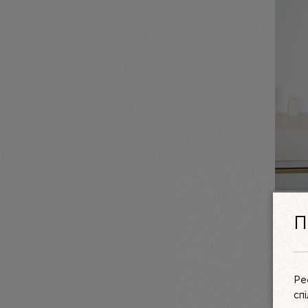
КОМПЛ
П
МЕРЕ
LINIYA
3550 
Ре
сп