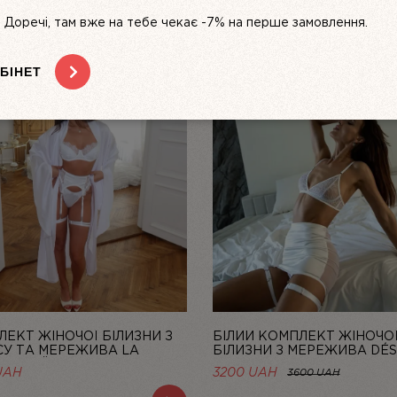
s. Доречі, там вже на тебе чекає -7% на перше замовлення.
БІНЕТ
ЕКТ ЖІНОЧОЇ БІЛИЗНИ З
БІЛИЙ КОМПЛЕКТ ЖІНОЧО
СУ ТА МЕРЕЖИВА LA
БІЛИЗНИ З МЕРЕЖИВА DÉS
 БІЛИЙ | LINIYA
FATAL | LINIYA
UAH
3200 UAH
3600 UAH