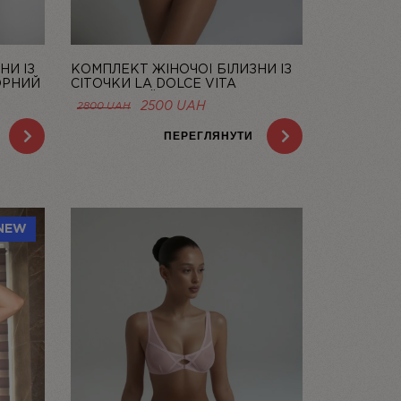
НИ ІЗ
КОМПЛЕКТ ЖІНОЧОЇ БІЛИЗНИ ІЗ
ОРНИЙ
СІТОЧКИ LA DOLCE VITA
ЛОСОСЕВИЙ | LINIYA
НА
ОРИГІНАЛЬНА
ПОТОЧНА
2500
UAH
2800
UAH
ЦІНА:
ЦІНА:
AH.
2800 UAH.
2500 UAH.
ПЕРЕГЛЯНУТИ
NEW