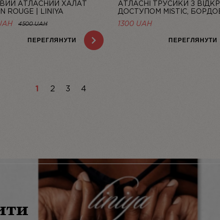
ВИЙ АТЛАСНИЙ ХАЛАТ
АТЛАСНІ ТРУСИКИ З ВІДК
N ROUGE | LINIYA
ДОСТУПОМ MISTIC, БОРДОВ
LINIYA
UAH
1300
UAH
4500 UAH
ПЕРЕГЛЯНУТИ
ПЕРЕГЛЯНУТИ
1
2
3
4
ити