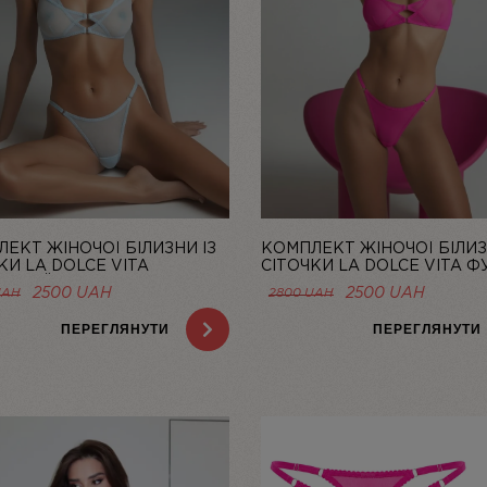
ЕКТ ЖІНОЧОЇ БІЛИЗНИ ІЗ
КОМПЛЕКТ ЖІНОЧОЇ БІЛИЗ
КИ LA DOLCE VITA
СІТОЧКИ LA DOLCE VITA ФУ
ТНИЙ | LINIYA
LINIYA
ОРИГІНАЛЬНА
ПОТОЧНА
ОРИГІНАЛЬНА
ПОТОЧ
2500
UAH
2500
UAH
UAH
2800
UAH
ЦІНА:
ЦІНА:
ЦІНА:
ЦІНА:
2800 UAH.
2500 UAH.
2800 UAH.
2500 U
ПЕРЕГЛЯНУТИ
ПЕРЕГЛЯНУТИ