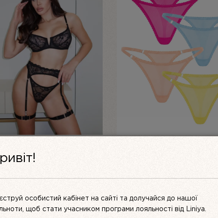
ЕКТ ЖІНОЧОЇ БІЛИЗНИ З
ЖІНОЧІ ТРУСИКИ-СТРІНГИ
ривіт!
ЖИВА ЧОРНИЙ MUSE |
(НАБІР 4 ШТ.) — СІТКА “LA
VITA”
ОРИГІНАЛЬНА
ПОТОЧ
UAH
2199
UAH
3850 UAH
3000
UAH
ЦІНА:
ЦІНА:
3000 UAH.
2199 UA
ПЕРЕГЛЯНУТИ
ПЕРЕГЛЯНУТИ
єструй особистий кабінет на сайті та долучайся до нашої
ільноти, щоб стати учасником програми лояльності від Liniya.