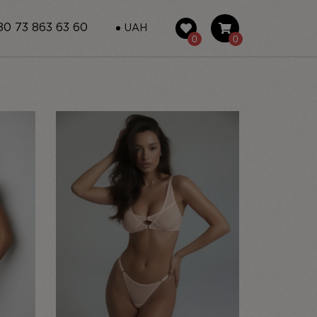
0 73 863 63 60
UAH
0
0