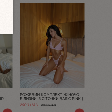
Ї
РОЖЕВИЙ КОМПЛЕКТ ЖІНОЧОЇ
IR
БІЛИЗНИ ІЗ СІТОЧКИ BASIC PINK |
LINIYA
2600 UAH
2800 UAH