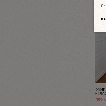
P.
КА
КОМПЛ
АТЛА
PERLE,
4999