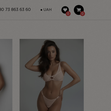
0 73 863 63 60
UAH
0
0