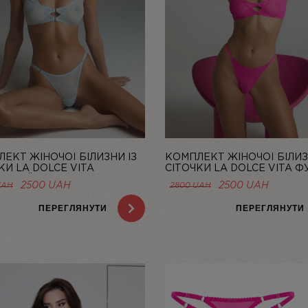
ЕКТ ЖІНОЧОЇ БІЛИЗНИ ІЗ
КОМПЛЕКТ ЖІНОЧОЇ БІЛИЗ
КИ LA DOLCE VITA
СІТОЧКИ LA DOLCE VITA ФУ
ТНИЙ | LINIYA
LINIYA
ОРИГІНАЛЬНА
ПОТОЧНА
ОРИГІНАЛЬНА
ПОТОЧ
2500
UAH
2500
UAH
UAH
2800
UAH
ЦІНА:
ЦІНА:
ЦІНА:
ЦІНА:
2800 UAH.
2500 UAH.
2800 UAH.
2500 U
ПЕРЕГЛЯНУТИ
ПЕРЕГЛЯНУТИ