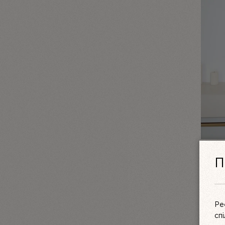
КОМПЛ
П
МЕРЕ
LINIYA
3550 
Ре
сп