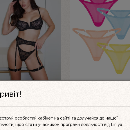
ЕКТ ЖІНОЧОЇ БІЛИЗНИ З
ЖІНОЧІ ТРУСИКИ-СТРІНГИ
ривіт!
ЖИВА ЧОРНИЙ MUSE |
(НАБІР 4 ШТ.) — СІТКА “LA
VITA”
ОРИГІНАЛЬНА
ПОТОЧ
UAH
2199
UAH
3850 UAH
3000
UAH
ЦІНА:
ЦІНА:
3000 UAH.
2199 UA
ПЕРЕГЛЯНУТИ
ПЕРЕГЛЯНУТИ
єструй особистий кабінет на сайті та долучайся до нашої
ільноти, щоб стати учасником програми лояльності від Liniya.