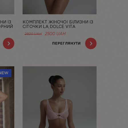
НИ ІЗ
КОМПЛЕКТ ЖІНОЧОЇ БІЛИЗНИ ІЗ
ОРНИЙ
СІТОЧКИ LA DOLCE VITA
ЛОСОСЕВИЙ | LINIYA
НА
ОРИГІНАЛЬНА
ПОТОЧНА
2500
UAH
2800
UAH
ЦІНА:
ЦІНА:
AH.
2800 UAH.
2500 UAH.
ПЕРЕГЛЯНУТИ
NEW