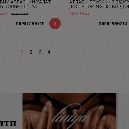
ВИЙ АТЛАСНИЙ ХАЛАТ
АТЛАСНІ ТРУСИКИ З ВІДК
N ROUGE | LINIYA
ДОСТУПОМ MISTIC, БОРДОВ
LINIYA
UAH
1300
UAH
4500 UAH
ПЕРЕГЛЯНУТИ
ПЕРЕГЛЯНУТИ
1
2
3
4
ити