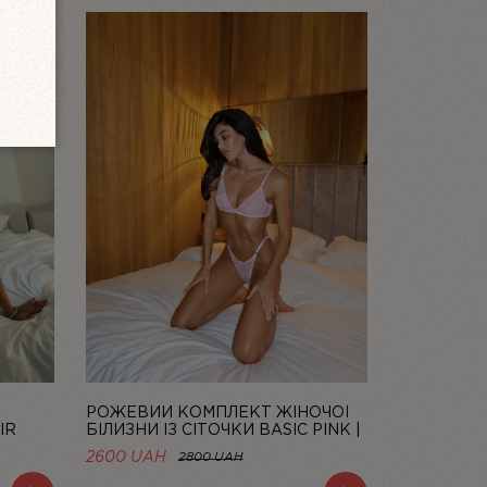
Ї
РОЖЕВИЙ КОМПЛЕКТ ЖІНОЧОЇ
IR
БІЛИЗНИ ІЗ СІТОЧКИ BASIC PINK |
LINIYA
2600 UAH
2800 UAH