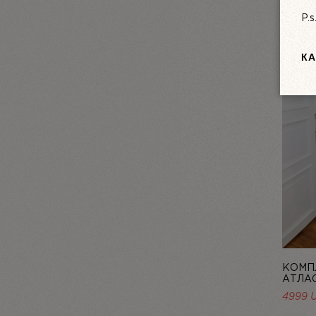
P.
КА
КОМПЛ
АТЛА
PERLE,
4999