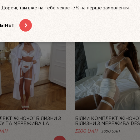
s. Доречі, там вже на тебе чекає -7% на перше замовлення.
БІНЕТ
ЕКТ ЖІНОЧОЇ БІЛИЗНИ З
БІЛИЙ КОМПЛЕКТ ЖІНОЧО
СУ ТА МЕРЕЖИВА LA
БІЛИЗНИ З МЕРЕЖИВА DÉS
 БІЛИЙ | LINIYA
FATAL | LINIYA
UAH
3200 UAH
3600 UAH