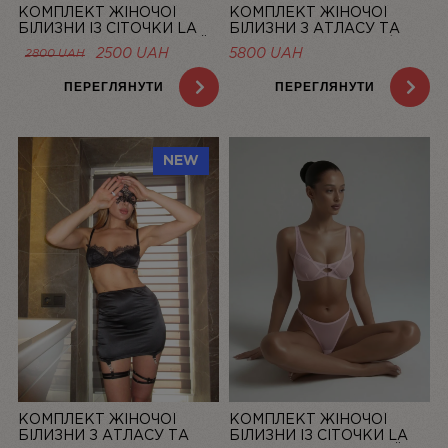
КОМПЛЕКТ ЖІНОЧОЇ
КОМПЛЕКТ ЖІНОЧОЇ
БІЛИЗНИ ІЗ СІТОЧКИ LA
БІЛИЗНИ З АТЛАСУ ТА
DOLCE VITA ЛОСОСЕВИЙ |
МЕРЕЖИВА “LA ROSÉE” ЗІ
ОРИГІНАЛЬНА
ПОТОЧНА
2500
UAH
5800
UAH
2800
UAH
LINIYA
СПІДНИЦЕЮ — LINIYA
ЦІНА:
ЦІНА:
2800 UAH.
2500 UAH.
ПЕРЕГЛЯНУТИ
ПЕРЕГЛЯНУТИ
NEW
КОМПЛЕКТ ЖІНОЧОЇ
КОМПЛЕКТ ЖІНОЧОЇ
БІЛИЗНИ З АТЛАСУ ТА
БІЛИЗНИ ІЗ СІТОЧКИ LA