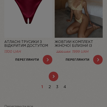
АТЛАСНІ ТРУСИКИ З
ЖОВТИЙ КОМПЛЕКТ
ВІДКРИТИМ ДОСТУПОМ
ЖІНОЧОЇ БІЛИЗНИ ІЗ
MISTIC, БОРДОВІ | LINIYA
СІТОЧКИ BASIC LEMON |
1300
UAH
1999
UAH
2200
UAH
LINIYA
ПЕРЕГЛЯНУТИ
ПЕРЕГЛЯНУТИ
1
2
3
4
Переглянути все