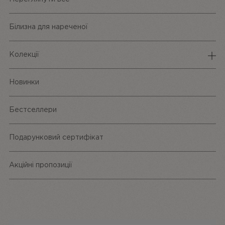
Білизна для нареченої
Колекції
Спідня білизна
Новинки
Трусики
Бестселлери
Одяг та аксесуари
Подарунковий сертифікат
Акційні пропозиції