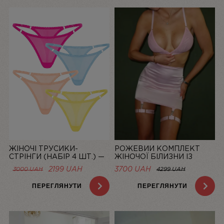
ЖІНОЧІ ТРУСИКИ-
РОЖЕВИЙ КОМПЛЕКТ
СТРІНГИ (НАБІР 4 ШТ.) —
ЖІНОЧОЇ БІЛИЗНИ ІЗ
СІТКА “LA DOLCE VITA”
СІТОЧКИ ЗІ СПІДНИЦЕЮ
ОРИГІНАЛЬНА
ПОТОЧНА
2199
UAH
3700 UAH
3000
UAH
4299 UAH
BASIC PINK | LINIYA
ЦІНА:
ЦІНА:
3000 UAH.
2199 UAH.
ПЕРЕГЛЯНУТИ
ПЕРЕГЛЯНУТИ