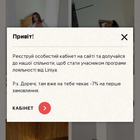
Привіт!
Реєструй особистий кабінет на сайті та долучайся
до нашої спільноти, щоб стати учасником програми
лояльності від Liniya.
КОМПЛЕКТ ЖІНОЧОЇ
БІЛИЙ КОМПЛЕКТ
P.s. Доречі, там вже на тебе чекає -7% на перше
БІЛИЗНИ З АТЛАСУ ТА
ЖІНОЧОЇ БІЛИЗНИ З
МЕРЕЖИВА LA PERLE,
МЕРЕЖИВА DÉSIR FATAL |
замовлення.
4999
UAH
3200 UAH
3600 UAH
БІЛИЙ | LINIYA
LINIYA
ПЕРЕГЛЯНУТИ
ПЕРЕГЛЯНУТИ
КАБІНЕТ