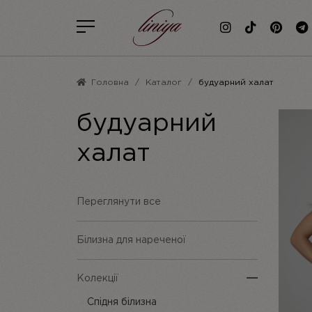
Головна
Каталог
будуарний халат
будуарний
халат
Переглянути все
Білизна для нареченої
Колекції
Спідня білизна