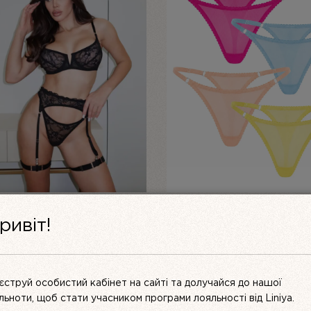
ЕКТ ЖІНОЧОЇ БІЛИЗНИ З
ЖІНОЧІ ТРУСИКИ-СТРІНГИ
ривіт!
ЖИВА ЧОРНИЙ MUSE |
(НАБІР 4 ШТ.) — СІТКА “LA
VITA”
ОРИГІНАЛЬНА
ПОТОЧ
UAH
2199
UAH
3850 UAH
3000
UAH
ЦІНА:
ЦІНА:
3000 UAH.
2199 UA
ПЕРЕГЛЯНУТИ
ПЕРЕГЛЯНУТИ
єструй особистий кабінет на сайті та долучайся до нашої
ільноти, щоб стати учасником програми лояльності від Liniya.