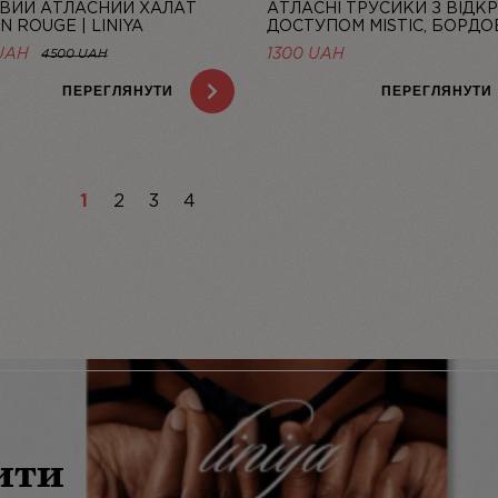
ВИЙ АТЛАСНИЙ ХАЛАТ
АТЛАСНІ ТРУСИКИ З ВІДК
N ROUGE | LINIYA
ДОСТУПОМ MISTIC, БОРДОВ
LINIYA
UAH
1300
UAH
4500 UAH
ПЕРЕГЛЯНУТИ
ПЕРЕГЛЯНУТИ
1
2
3
4
ити