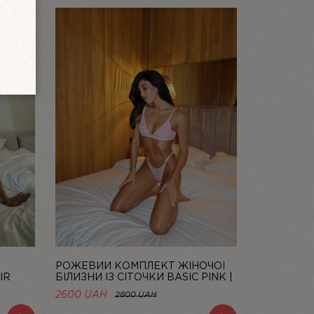
Ї
РОЖЕВИЙ КОМПЛЕКТ ЖІНОЧОЇ
IR
БІЛИЗНИ ІЗ СІТОЧКИ BASIC PINK |
LINIYA
2600 UAH
2800 UAH