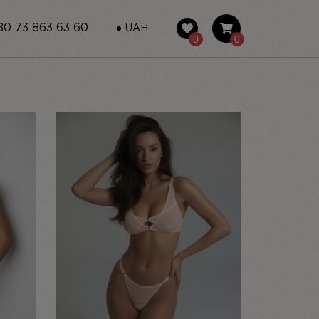
0 73 863 63 60
UAH
0
0