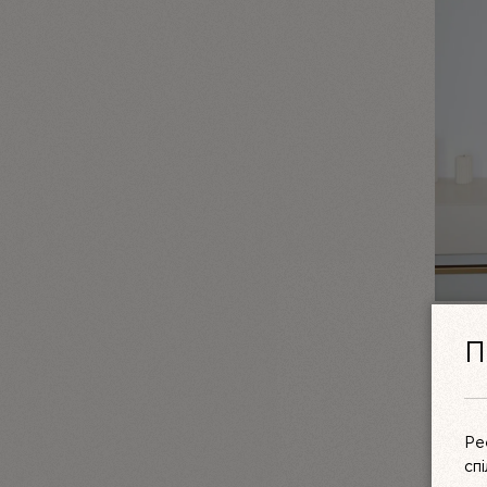
КОМПЛ
П
МЕРЕ
LINIYA
3550 
Ре
сп