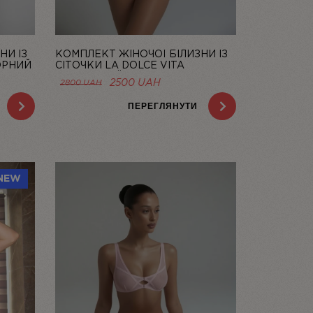
НИ ІЗ
КОМПЛЕКТ ЖІНОЧОЇ БІЛИЗНИ ІЗ
ОРНИЙ
СІТОЧКИ LA DOLCE VITA
ЛОСОСЕВИЙ | LINIYA
НА
ОРИГІНАЛЬНА
ПОТОЧНА
2500
UAH
2800
UAH
ЦІНА:
ЦІНА:
AH.
2800 UAH.
2500 UAH.
ПЕРЕГЛЯНУТИ
NEW