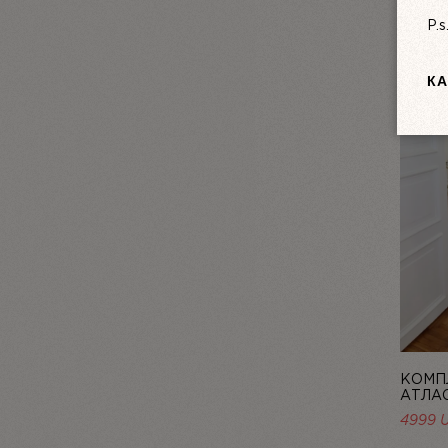
P.
КА
КОМПЛ
АТЛА
PERLE,
4999