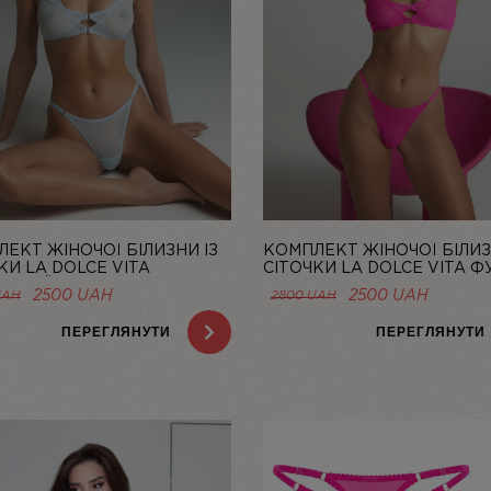
ЕКТ ЖІНОЧОЇ БІЛИЗНИ ІЗ
КОМПЛЕКТ ЖІНОЧОЇ БІЛИЗ
КИ LA DOLCE VITA
СІТОЧКИ LA DOLCE VITA ФУ
ТНИЙ | LINIYA
LINIYA
ОРИГІНАЛЬНА
ПОТОЧНА
ОРИГІНАЛЬНА
ПОТОЧ
2500
UAH
2500
UAH
UAH
2800
UAH
ЦІНА:
ЦІНА:
ЦІНА:
ЦІНА:
2800 UAH.
2500 UAH.
2800 UAH.
2500 U
ПЕРЕГЛЯНУТИ
ПЕРЕГЛЯНУТИ