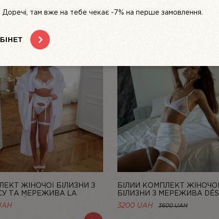
s. Доречі, там вже на тебе чекає -7% на перше замовлення.
БІНЕТ
ЕКТ ЖІНОЧОЇ БІЛИЗНИ З
БІЛИЙ КОМПЛЕКТ ЖІНОЧО
СУ ТА МЕРЕЖИВА LA
БІЛИЗНИ З МЕРЕЖИВА DÉS
 БІЛИЙ | LINIYA
FATAL | LINIYA
UAH
3200 UAH
3600 UAH