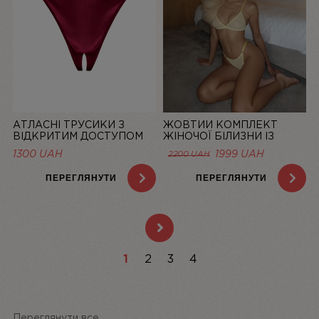
АТЛАСНІ ТРУСИКИ З
ЖОВТИЙ КОМПЛЕКТ
ВІДКРИТИМ ДОСТУПОМ
ЖІНОЧОЇ БІЛИЗНИ ІЗ
MISTIC, БОРДОВІ | LINIYA
СІТОЧКИ BASIC LEMON |
1300
UAH
1999
UAH
2200
UAH
LINIYA
ПЕРЕГЛЯНУТИ
ПЕРЕГЛЯНУТИ
1
2
3
4
Переглянути все