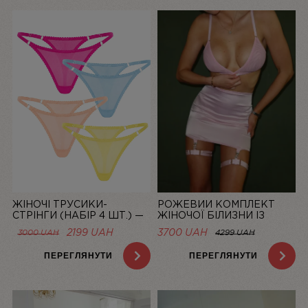
ЖІНОЧІ ТРУСИКИ-
РОЖЕВИЙ КОМПЛЕКТ
СТРІНГИ (НАБІР 4 ШТ.) —
ЖІНОЧОЇ БІЛИЗНИ ІЗ
СІТКА “LA DOLCE VITA”
СІТОЧКИ ЗІ СПІДНИЦЕЮ
ОРИГІНАЛЬНА
ПОТОЧНА
2199
UAH
3700 UAH
3000
UAH
4299 UAH
BASIC PINK | LINIYA
ЦІНА:
ЦІНА:
3000 UAH.
2199 UAH.
ПЕРЕГЛЯНУТИ
ПЕРЕГЛЯНУТИ