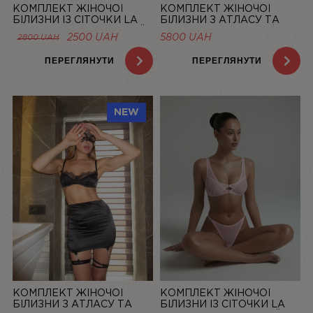
КОМПЛЕКТ ЖІНОЧОЇ
КОМПЛЕКТ ЖІНОЧОЇ
БІЛИЗНИ ІЗ СІТОЧКИ LA
БІЛИЗНИ З АТЛАСУ ТА
DOLCE VITA ЛОСОСЕВИЙ |
МЕРЕЖИВА “LA ROSÉE” ЗІ
ОРИГІНАЛЬНА
ПОТОЧНА
2500
UAH
5800
UAH
2800
UAH
LINIYA
СПІДНИЦЕЮ — LINIYA
ЦІНА:
ЦІНА:
2800 UAH.
2500 UAH.
ПЕРЕГЛЯНУТИ
ПЕРЕГЛЯНУТИ
NEW
КОМПЛЕКТ ЖІНОЧОЇ
КОМПЛЕКТ ЖІНОЧОЇ
БІЛИЗНИ З АТЛАСУ ТА
БІЛИЗНИ ІЗ СІТОЧКИ LA