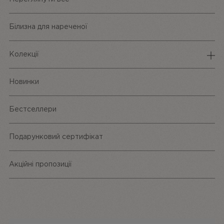
Білизна для нареченої
Колекції
Спідня білизна
Новинки
Трусики
Бестселлери
Одяг та аксесуари
Подарунковий сертифікат
Акційні пропозиції