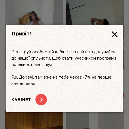
Привіт!
Реєструй особистий кабінет на сайті та долучайся
до нашої спільноти, щоб стати учасником програми
лояльності від Liniya.
КОМПЛЕКТ ЖІНОЧОЇ
БІЛИЙ КОМПЛЕКТ
P.s. Доречі, там вже на тебе чекає -7% на перше
БІЛИЗНИ З АТЛАСУ ТА
ЖІНОЧОЇ БІЛИЗНИ З
МЕРЕЖИВА LA PERLE,
МЕРЕЖИВА DÉSIR FATAL |
замовлення.
4999
UAH
3200 UAH
3600 UAH
БІЛИЙ | LINIYA
LINIYA
ПЕРЕГЛЯНУТИ
ПЕРЕГЛЯНУТИ
КАБІНЕТ