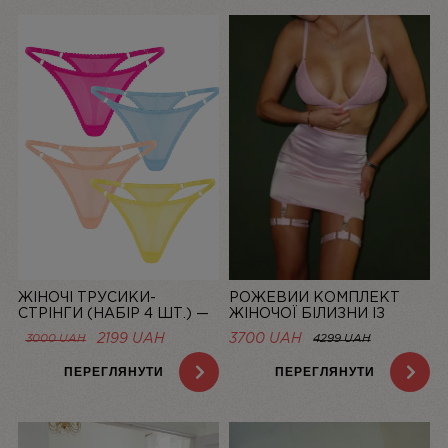
ЖІНОЧІ ТРУСИКИ-
РОЖЕВИЙ КОМПЛЕКТ
СТРІНГИ (НАБІР 4 ШТ.) —
ЖІНОЧОЇ БІЛИЗНИ ІЗ
СІТКА “LA DOLCE VITA”
СІТОЧКИ ЗІ СПІДНИЦЕЮ
ОРИГІНАЛЬНА
ПОТОЧНА
2199
UAH
3700 UAH
3000
UAH
4299 UAH
BASIC PINK | LINIYA
ЦІНА:
ЦІНА:
3000 UAH.
2199 UAH.
ПЕРЕГЛЯНУТИ
ПЕРЕГЛЯНУТИ