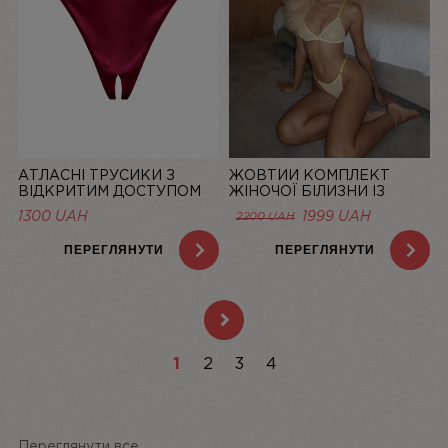
АТЛАСНІ ТРУСИКИ З
ЖОВТИЙ КОМПЛЕКТ
ВІДКРИТИМ ДОСТУПОМ
ЖІНОЧОЇ БІЛИЗНИ ІЗ
MISTIC, БОРДОВІ | LINIYA
СІТОЧКИ BASIC LEMON |
1300
UAH
1999
UAH
2200
UAH
LINIYA
ПЕРЕГЛЯНУТИ
ПЕРЕГЛЯНУТИ
1
2
3
4
Переглянути все