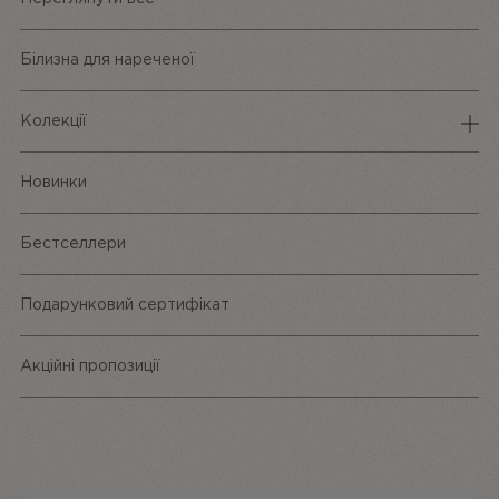
Білизна для нареченої
Колекції
Спідня білизна
Новинки
Трусики
Бестселлери
Одяг та аксесуари
Подарунковий сертифікат
Акційні пропозиції