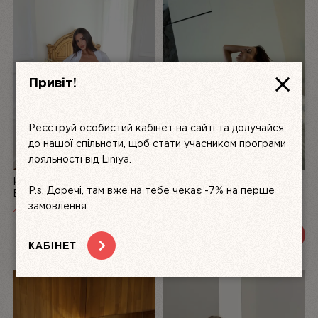
Привіт!
Реєструй особистий кабінет на сайті та долучайся
до нашої спільноти, щоб стати учасником програми
лояльності від Liniya.
КОМПЛЕКТ ЖІНОЧОЇ
БІЛИЙ КОМПЛЕКТ
P.s. Доречі, там вже на тебе чекає -7% на перше
БІЛИЗНИ З АТЛАСУ ТА
ЖІНОЧОЇ БІЛИЗНИ З
МЕРЕЖИВА LA PERLE,
МЕРЕЖИВА DÉSIR FATAL |
замовлення.
4999
UAH
3200 UAH
3600 UAH
БІЛИЙ | LINIYA
LINIYA
ПЕРЕГЛЯНУТИ
ПЕРЕГЛЯНУТИ
КАБІНЕТ