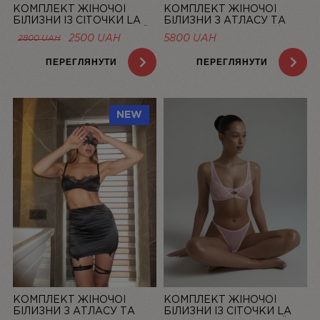
КОМПЛЕКТ ЖІНОЧОЇ
КОМПЛЕКТ ЖІНОЧОЇ
БІЛИЗНИ ІЗ СІТОЧКИ LA
БІЛИЗНИ З АТЛАСУ ТА
DOLCE VITA ЛОСОСЕВИЙ |
МЕРЕЖИВА “LA ROSÉE” ЗІ
ОРИГІНАЛЬНА
ПОТОЧНА
2500
UAH
5800
UAH
2800
UAH
LINIYA
СПІДНИЦЕЮ — LINIYA
ЦІНА:
ЦІНА:
2800 UAH.
2500 UAH.
ПЕРЕГЛЯНУТИ
ПЕРЕГЛЯНУТИ
NEW
КОМПЛЕКТ ЖІНОЧОЇ
КОМПЛЕКТ ЖІНОЧОЇ
БІЛИЗНИ З АТЛАСУ ТА
БІЛИЗНИ ІЗ СІТОЧКИ LA