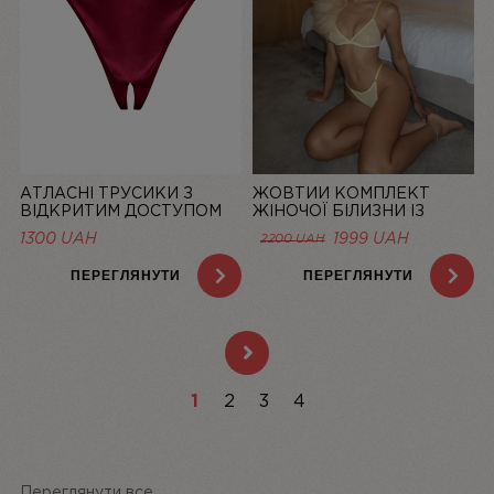
АТЛАСНІ ТРУСИКИ З
ЖОВТИЙ КОМПЛЕКТ
ВІДКРИТИМ ДОСТУПОМ
ЖІНОЧОЇ БІЛИЗНИ ІЗ
MISTIC, БОРДОВІ | LINIYA
СІТОЧКИ BASIC LEMON |
1300
UAH
1999
UAH
2200
UAH
LINIYA
ПЕРЕГЛЯНУТИ
ПЕРЕГЛЯНУТИ
1
2
3
4
Переглянути все