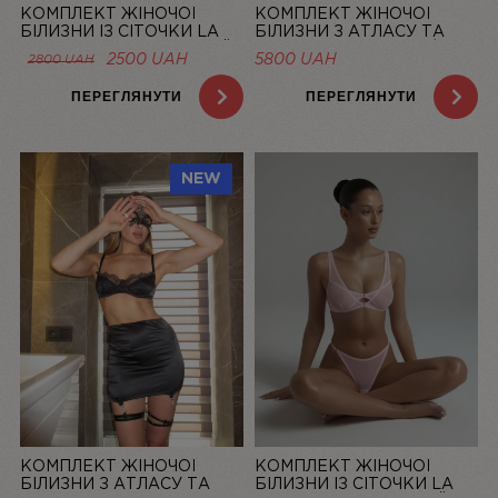
КОМПЛЕКТ ЖІНОЧОЇ
КОМПЛЕКТ ЖІНОЧОЇ
БІЛИЗНИ ІЗ СІТОЧКИ LA
БІЛИЗНИ З АТЛАСУ ТА
DOLCE VITA ЛОСОСЕВИЙ |
МЕРЕЖИВА “LA ROSÉE” ЗІ
ОРИГІНАЛЬНА
ПОТОЧНА
2500
UAH
5800
UAH
2800
UAH
LINIYA
СПІДНИЦЕЮ — LINIYA
ЦІНА:
ЦІНА:
2800 UAH.
2500 UAH.
ПЕРЕГЛЯНУТИ
ПЕРЕГЛЯНУТИ
NEW
КОМПЛЕКТ ЖІНОЧОЇ
КОМПЛЕКТ ЖІНОЧОЇ
БІЛИЗНИ З АТЛАСУ ТА
БІЛИЗНИ ІЗ СІТОЧКИ LA