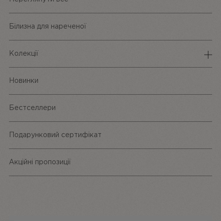
Білизна для нареченої
Колекції
Спідня білизна
Новинки
Трусики
Бестселлери
Одяг та аксесуари
Подарунковий сертифікат
Акційні пропозиції