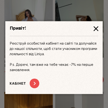
Привіт!
Реєструй особистий кабінет на сайті та долучайся
до нашої спільноти, щоб стати учасником програми
лояльності від Liniya.
КОМПЛЕКТ ЖІНОЧОЇ
БІЛИЙ КОМПЛЕКТ
P.s. Доречі, там вже на тебе чекає -7% на перше
БІЛИЗНИ З АТЛАСУ ТА
ЖІНОЧОЇ БІЛИЗНИ З
МЕРЕЖИВА LA PERLE,
МЕРЕЖИВА DÉSIR FATAL |
замовлення.
4999
UAH
3200 UAH
3600 UAH
БІЛИЙ | LINIYA
LINIYA
ПЕРЕГЛЯНУТИ
ПЕРЕГЛЯНУТИ
КАБІНЕТ