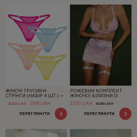
ЖІНОЧІ ТРУСИКИ-
РОЖЕВИЙ КОМПЛЕКТ
СТРІНГИ (НАБІР 4 ШТ.) —
ЖІНОЧОЇ БІЛИЗНИ ІЗ
СІТКА “LA DOLCE VITA”
СІТОЧКИ ЗІ СПІДНИЦЕЮ
ОРИГІНАЛЬНА
ПОТОЧНА
2199
UAH
3700 UAH
3000
UAH
4299 UAH
BASIC PINK | LINIYA
ЦІНА:
ЦІНА:
3000 UAH.
2199 UAH.
ПЕРЕГЛЯНУТИ
ПЕРЕГЛЯНУТИ