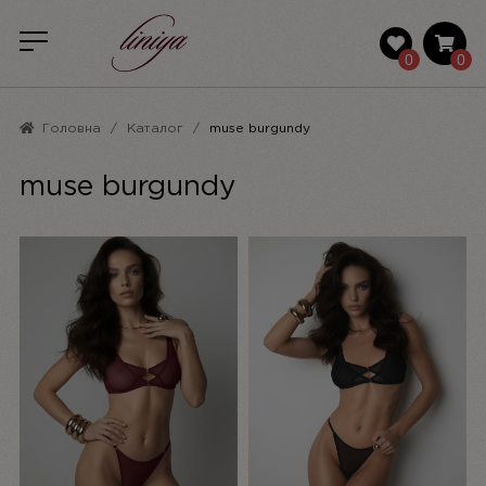
0
0
Головна
Каталог
muse burgundy
muse burgundy