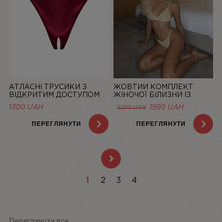
АТЛАСНІ ТРУСИКИ З
ЖОВТИЙ КОМПЛЕКТ
ВІДКРИТИМ ДОСТУПОМ
ЖІНОЧОЇ БІЛИЗНИ ІЗ
MISTIC, БОРДОВІ | LINIYA
СІТОЧКИ BASIC LEMON |
1300
UAH
1999
UAH
2200
UAH
LINIYA
ПЕРЕГЛЯНУТИ
ПЕРЕГЛЯНУТИ
1
2
3
4
Переглянути все