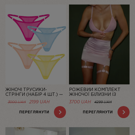
ЖІНОЧІ ТРУСИКИ-
РОЖЕВИЙ КОМПЛЕКТ
СТРІНГИ (НАБІР 4 ШТ.) —
ЖІНОЧОЇ БІЛИЗНИ ІЗ
СІТКА “LA DOLCE VITA”
СІТОЧКИ ЗІ СПІДНИЦЕЮ
ОРИГІНАЛЬНА
ПОТОЧНА
2199
UAH
3700 UAH
3000
UAH
4299 UAH
BASIC PINK | LINIYA
ЦІНА:
ЦІНА:
3000 UAH.
2199 UAH.
ПЕРЕГЛЯНУТИ
ПЕРЕГЛЯНУТИ