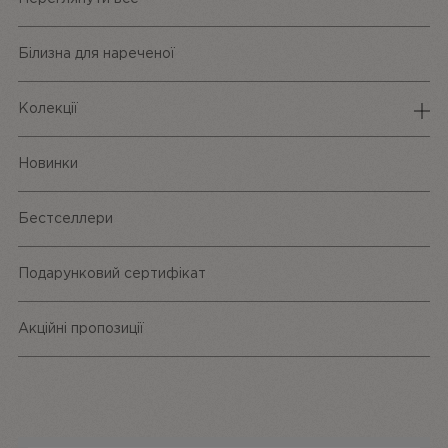
Білизна для нареченої
Колекції
Спідня білизна
Новинки
Трусики
Бестселлери
Одяг та аксесуари
Подарунковий сертифікат
Акційні пропозиції