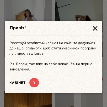
Привіт!
Реєструй особистий кабінет на сайті та долучайся
до нашої спільноти, щоб стати учасником програми
лояльності від Liniya.
КОМПЛЕКТ ЖІНОЧОЇ
БІЛИЙ КОМПЛЕКТ
P.s. Доречі, там вже на тебе чекає -7% на перше
БІЛИЗНИ З АТЛАСУ ТА
ЖІНОЧОЇ БІЛИЗНИ З
МЕРЕЖИВА LA PERLE,
МЕРЕЖИВА DÉSIR FATAL |
замовлення.
4999
UAH
3200 UAH
3600 UAH
БІЛИЙ | LINIYA
LINIYA
ПЕРЕГЛЯНУТИ
ПЕРЕГЛЯНУТИ
КАБІНЕТ