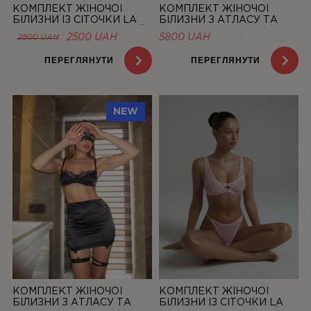
КОМПЛЕКТ ЖІНОЧОЇ
КОМПЛЕКТ ЖІНОЧОЇ
БІЛИЗНИ ІЗ СІТОЧКИ LA
БІЛИЗНИ З АТЛАСУ ТА
DOLCE VITA ЛОСОСЕВИЙ |
МЕРЕЖИВА “LA ROSÉE” ЗІ
ОРИГІНАЛЬНА
ПОТОЧНА
2500
UAH
5800
UAH
2800
UAH
LINIYA
СПІДНИЦЕЮ — LINIYA
ЦІНА:
ЦІНА:
2800 UAH.
2500 UAH.
ПЕРЕГЛЯНУТИ
ПЕРЕГЛЯНУТИ
NEW
КОМПЛЕКТ ЖІНОЧОЇ
КОМПЛЕКТ ЖІНОЧОЇ
БІЛИЗНИ З АТЛАСУ ТА
БІЛИЗНИ ІЗ СІТОЧКИ LA