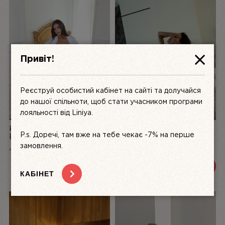
Привіт!
Реєструй особистий кабінет на сайті та долучайся
до нашої спільноти, щоб стати учасником програми
лояльності від Liniya.
КОМПЛЕКТ ЖІНОЧОЇ
БІЛИЙ КОМПЛЕКТ
P.s. Доречі, там вже на тебе чекає -7% на перше
БІЛИЗНИ З АТЛАСУ ТА
ЖІНОЧОЇ БІЛИЗНИ З
МЕРЕЖИВА LA PERLE,
МЕРЕЖИВА DÉSIR FATAL |
замовлення.
4999
UAH
3200 UAH
3600 UAH
БІЛИЙ | LINIYA
LINIYA
ПЕРЕГЛЯНУТИ
ПЕРЕГЛЯНУТИ
КАБІНЕТ