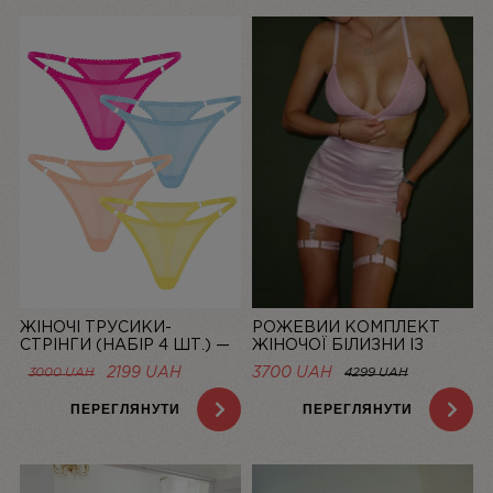
ЖІНОЧІ ТРУСИКИ-
РОЖЕВИЙ КОМПЛЕКТ
СТРІНГИ (НАБІР 4 ШТ.) —
ЖІНОЧОЇ БІЛИЗНИ ІЗ
СІТКА “LA DOLCE VITA”
СІТОЧКИ ЗІ СПІДНИЦЕЮ
ОРИГІНАЛЬНА
ПОТОЧНА
2199
UAH
3700 UAH
3000
UAH
4299 UAH
BASIC PINK | LINIYA
ЦІНА:
ЦІНА:
3000 UAH.
2199 UAH.
ПЕРЕГЛЯНУТИ
ПЕРЕГЛЯНУТИ