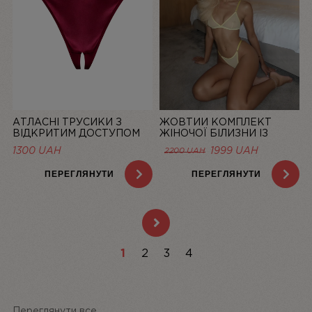
АТЛАСНІ ТРУСИКИ З
ЖОВТИЙ КОМПЛЕКТ
ВІДКРИТИМ ДОСТУПОМ
ЖІНОЧОЇ БІЛИЗНИ ІЗ
MISTIC, БОРДОВІ | LINIYA
СІТОЧКИ BASIC LEMON |
1300
UAH
1999
UAH
2200
UAH
LINIYA
ПЕРЕГЛЯНУТИ
ПЕРЕГЛЯНУТИ
1
2
3
4
Переглянути все