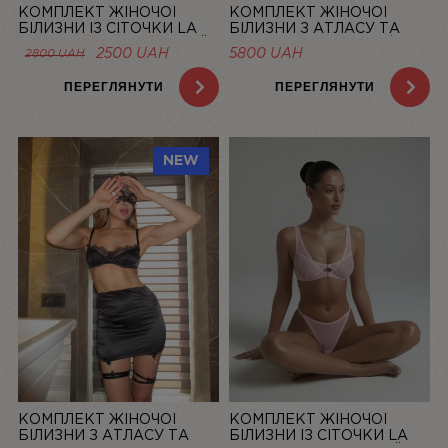
КОМПЛЕКТ ЖІНОЧОЇ
КОМПЛЕКТ ЖІНОЧОЇ
БІЛИЗНИ ІЗ СІТОЧКИ LA
БІЛИЗНИ З АТЛАСУ ТА
DOLCE VITA ЛОСОСЕВИЙ |
МЕРЕЖИВА “LA ROSÉE” ЗІ
ОРИГІНАЛЬНА
ПОТОЧНА
2500
UAH
5800
UAH
2800
UAH
LINIYA
СПІДНИЦЕЮ — LINIYA
ЦІНА:
ЦІНА:
2800 UAH.
2500 UAH.
ПЕРЕГЛЯНУТИ
ПЕРЕГЛЯНУТИ
NEW
КОМПЛЕКТ ЖІНОЧОЇ
КОМПЛЕКТ ЖІНОЧОЇ
БІЛИЗНИ З АТЛАСУ ТА
БІЛИЗНИ ІЗ СІТОЧКИ LA