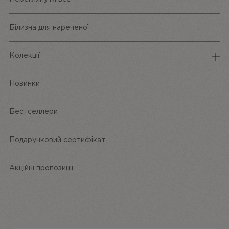
Білизна для нареченої
Колекції
Спідня білизна
Новинки
Трусики
Бестселлери
Одяг та аксесуари
Подарунковий сертифікат
Акційні пропозиції